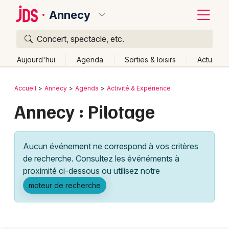
Annecy
Concert, spectacle, etc.
Quoi ?
Fermer
Aujourd'hui
Agenda
Sorties & loisirs
Actu
Où ?
Retour
Publier un événement
Accueil
Annecy
Agenda
Activité & Expérience
Annecy et alentours
Haute-Savoie (74)
Rhône-Alpes
Annecy : Pilotage
Bordeaux
Partout
Près de moi
Changer de lieu
Colmar
Quand ?
Effacer les dates
Aucun événement ne correspond à vos critères
Lille
Grands événements
Aujourd'hui
Demain
Ce week-end
Autre
de recherche. Consultez les événéments à
Lyon
proximité ci-dessous ou utilisez notre
Activité & Expérience
moteur de recherche
Marseille
Manifestations
Mulhouse
Foires & salons