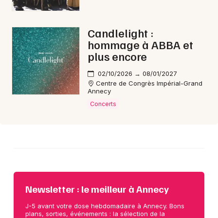
Choisir mes départements
Candlelight :
74 - Haute-Savoie
hommage à ABBA et
plus encore
Mon email
02/10/2026 → 08/01/2027
Centre de Congrès Impérial-Grand
Annecy
Je m'abonne
Concerts
Newsletter : le meilleur à Annecy
J-5 avant votre dose hebdomadaire à Annecy. Bons
plans, sorties, événements : la sélection de la