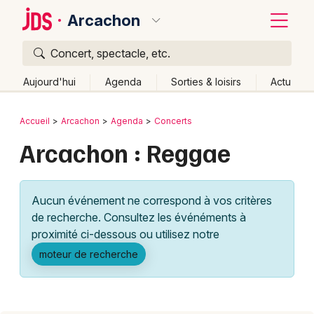
Arcachon
Concert, spectacle, etc.
Quoi ?
Fermer
Aujourd'hui
Agenda
Sorties & loisirs
Actu
Où ?
Retour
Publier un événement
Accueil
Arcachon
Agenda
Concerts
Arcachon et alentours
Gironde (33)
Aquitaine
Arcachon : Reggae
Bordeaux
Partout
Près de moi
Changer de lieu
Colmar
Quand ?
Effacer les dates
Aucun événement ne correspond à vos critères
Lille
Grands événements
Aujourd'hui
Demain
Ce week-end
Autre
de recherche. Consultez les événéments à
Lyon
proximité ci-dessous ou utilisez notre
Activité & Expérience
moteur de recherche
Marseille
Manifestations
Mulhouse
Foires & salons