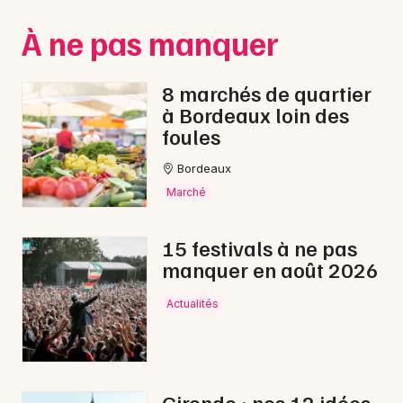
Montpellier
À ne pas manquer
Spectacles
Nantes
Concerts
Nice
8 marchés de quartier
à Bordeaux loin des
Paris
Sports
foules
Strasbourg
Soirées
Bordeaux
Toulouse
Marché
Sorties famille
Toutes les villes
15 festivals à ne pas
Expos
manquer en août 2026
Sorties & loisirs
Actualités
Reggae en Gironde
Reggae en Aquitaine
Gironde : nos 12 idées