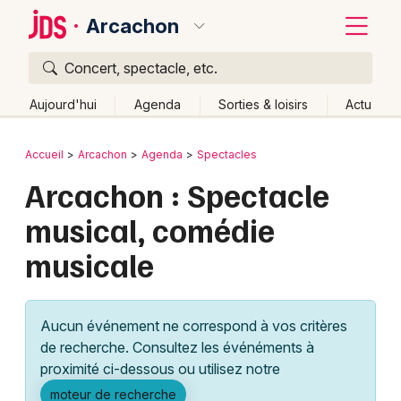
Arcachon
Concert, spectacle, etc.
Quoi ?
Fermer
Aujourd'hui
Agenda
Sorties & loisirs
Actu
Où ?
Retour
Publier un événement
Accueil
Arcachon
Agenda
Spectacles
Arcachon et alentours
Gironde (33)
Aquitaine
Arcachon : Spectacle
Bordeaux
Partout
Près de moi
Changer de lieu
musical, comédie
Colmar
Quand ?
Effacer les dates
musicale
Lille
Grands événements
Aujourd'hui
Demain
Ce week-end
Autre
Lyon
Activité & Expérience
Aucun événement ne correspond à vos critères
Marseille
de recherche. Consultez les événéments à
Manifestations
proximité ci-dessous ou utilisez notre
Mulhouse
Foires & salons
moteur de recherche