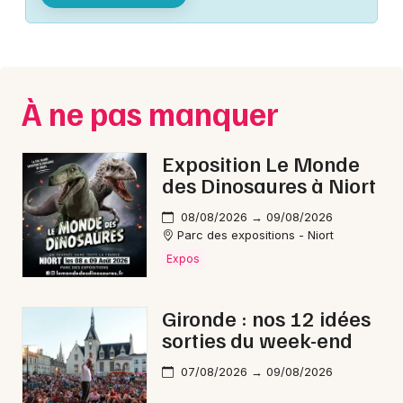
Montpellier
Spectacles
Nantes
Concerts
Nice
À ne pas manquer
Paris
Sports
Strasbourg
Exposition Le Monde
Soirées
des Dinosaures à Niort
Toulouse
Sorties famille
08/08/2026 → 09/08/2026
Toutes les villes
Parc des expositions - Niort
Expos
Expos
Sorties & loisirs
Gironde : nos 12 idées
sorties du week-end
Spectacle musical en Gironde
07/08/2026 → 09/08/2026
Spectacle musical en Aquitaine