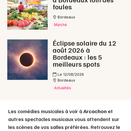
foules
Choisir mes départements
Bordeaux
33 - Gironde
Marché
Éclipse solaire du 12
Mon email
août 2026 à
Bordeaux : les 5
Je m'abonne
meilleurs spots
Le 12/08/2026
Bordeaux
Actualités
Les comédies musicales à voir à
Arcachon
et
autres spectacles musicaux vous attendent sur
les scènes de vos salles préférées. Retrouvez le