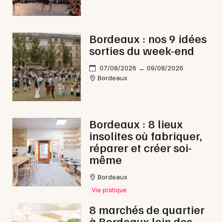
Spectacle musical en Nouvelle-Aquitaine
Bordeaux : nos 9 idées
sorties du week-end
07/08/2026 → 09/08/2026
Newsletter des sorties
Bordeaux
Artistes en tournée
Actus à Arcachon
Bordeaux : 8 lieux
insolites où fabriquer,
Magazine à Arcachon
réparer et créer soi-
même
Bordeaux
Vie pratique
8 marchés de quartier
à Bordeaux loin des