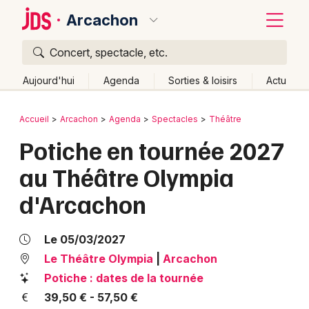
Arcachon
Concert, spectacle, etc.
Quoi ?
Fermer
Aujourd'hui
Agenda
Sorties & loisirs
Actu
Où ?
Retour
Publier un événement
Accueil
Arcachon
Agenda
Spectacles
Théâtre
Arcachon et alentours
Gironde (33)
Aquitaine
Potiche en tournée 2027
Bordeaux
Partout
Près de moi
Changer de lieu
au Théâtre Olympia
Colmar
Quand ?
Effacer les dates
d'Arcachon
Lille
Grands événements
Aujourd'hui
Demain
Ce week-end
Autre
Lyon
Activité & Expérience
Le 05/03/2027
Marseille
Le Théâtre Olympia
|
Arcachon
Manifestations
Potiche : dates de la tournée
Mulhouse
39,50 € - 57,50 €
Foires & salons