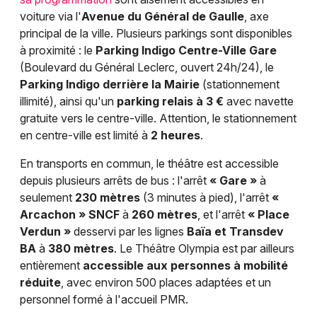
voiture via l'
Avenue du Général de Gaulle
, axe
principal de la ville. Plusieurs parkings sont disponibles
à proximité : le
Parking Indigo Centre-Ville Gare
(Boulevard du Général Leclerc, ouvert 24h/24), le
Parking Indigo derrière la Mairie
(stationnement
illimité), ainsi qu'un
parking relais à 3 €
avec navette
gratuite vers le centre-ville. Attention, le stationnement
en centre-ville est limité à
2 heures
.
En transports en commun, le théâtre est accessible
depuis plusieurs arrêts de bus : l'arrêt
« Gare »
à
seulement
230 mètres
(3 minutes à pied), l'arrêt
«
Arcachon » SNCF
à
260 mètres
, et l'arrêt
« Place
Verdun »
desservi par les lignes
Baïa et Transdev
BA
à
380 mètres
. Le Théâtre Olympia est par ailleurs
entièrement
accessible aux personnes à mobilité
réduite
, avec environ 500 places adaptées et un
personnel formé à l'accueil PMR.