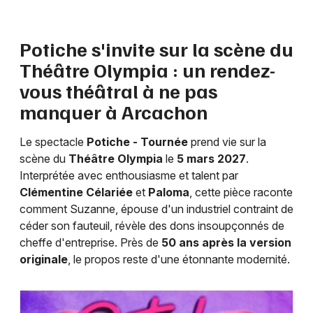
Théâtre en Nouvelle-Aquitaine
Potiche s'invite sur la scène du
Théâtre Olympia : un rendez-
vous théâtral à ne pas
Newsletter des sorties
manquer à Arcachon
Artistes en tournée
Le spectacle
Potiche - Tournée
prend vie sur la
scène du
Théâtre Olympia
le
5 mars 2027
.
Actus à Arcachon
Interprétée avec enthousiasme et talent par
Clémentine Célariée
et
Paloma
, cette pièce raconte
Magazine à Arcachon
comment Suzanne, épouse d'un industriel contraint de
céder son fauteuil, révèle des dons insoupçonnés de
cheffe d'entreprise. Près de
50 ans après la version
originale
, le propos reste d'une étonnante modernité.