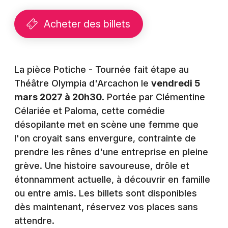
Montpellier
Spectacles
Acheter des billets
Nantes
Concerts
Nice
Paris
La pièce Potiche - Tournée fait étape au
Sports
Théâtre Olympia d'Arcachon le
vendredi 5
Strasbourg
Soirées
mars 2027 à 20h30
. Portée par Clémentine
Toulouse
Célariée et Paloma, cette comédie
Sorties famille
désopilante met en scène une femme que
Toutes les villes
l'on croyait sans envergure, contrainte de
Expos
prendre les rênes d'une entreprise en pleine
grève. Une histoire savoureuse, drôle et
Sorties & loisirs
étonnamment actuelle, à découvrir en famille
Théâtre en Gironde
ou entre amis. Les billets sont disponibles
dès maintenant, réservez vos places sans
Théâtre en Aquitaine
attendre.