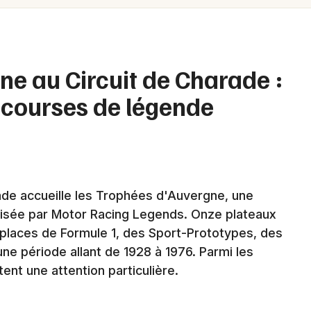
Spectacles
Mulhouse
Concerts
Montpellier
Nantes
Sports
ne au Circuit de Charade :
Nice
t courses de légende
Soirées
Paris
Sorties famille
Strasbourg
Expos
Toulouse
arade accueille les Trophées d'Auvergne, une
Sorties & loisirs
Toutes les villes
nisée par Motor Racing Legends. Onze plateaux
laces de Formule 1, des Sport-Prototypes, des
Matchs en Auvergne-Rhône-Alpes
ne période allant de 1928 à 1976. Parmi les
ent une attention particulière.