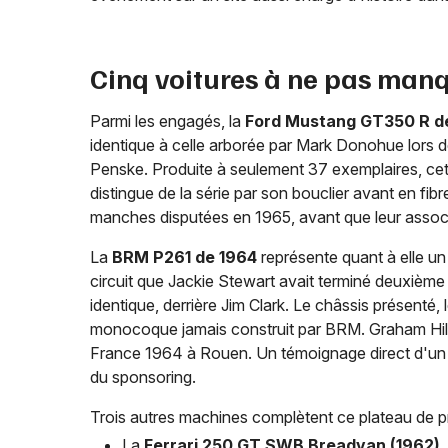
Cinq voitures à ne pas manq
Parmi les engagés, la
Ford Mustang GT350 R d
identique à celle arborée par Mark Donohue lors de
Penske. Produite à seulement 37 exemplaires, cet
distingue de la série par son bouclier avant en fi
manches disputées en 1965, avant que leur associ
La
BRM P261 de 1964
représente quant à elle un
circuit que Jackie Stewart avait terminé deuxièm
identique, derrière Jim Clark. Le châssis présenté, l
monocoque jamais construit par BRM. Graham Hill l
France 1964 à Rouen. Un témoignage direct d'un âg
du sponsoring.
Trois autres machines complètent ce plateau de pr
La
Ferrari 250 GT SWB Breadvan (1962)
,