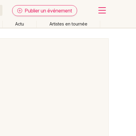
Publier un événement
Actu
Artistes en tournée
Fermer
Effacer les dates
week-end
Autre