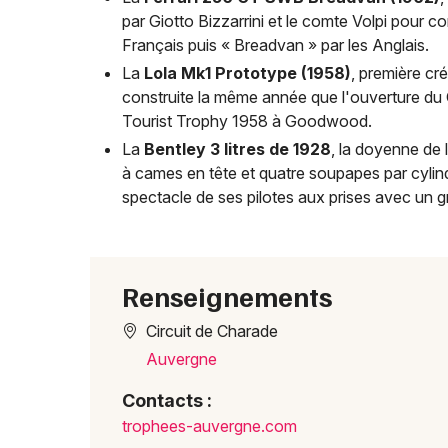
par Giotto Bizzarrini et le comte Volpi pour 
Français puis « Breadvan » par les Anglais.
La
Lola Mk1 Prototype (1958)
, première cr
construite la même année que l'ouverture du C
Tourist Trophy 1958 à Goodwood.
La
Bentley 3 litres de 1928
, la doyenne de 
à cames en tête et quatre soupapes par cylindr
spectacle de ses pilotes aux prises avec un g
Renseignements
Circuit de Charade
Auvergne
Contacts :
troph
ees-a
uverg
ne.co
m