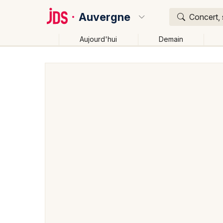
Auvergne
Concert, 
Aujourd'hui
Demain
Quoi ?
Où ?
Auvergne
Partout
Près de moi
Changer de lieu