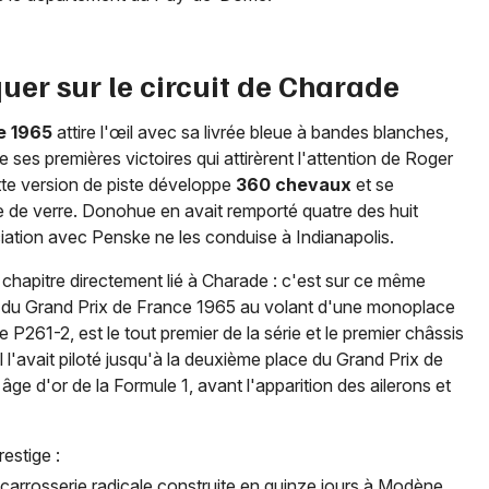
Mon email
uer sur le circuit de Charade
Je m'abonne
e 1965
attire l'œil avec sa livrée bleue à bandes blanches,
 ses premières victoires qui attirèrent l'attention de Roger
te version de piste développe
360 chevaux
et se
bre de verre. Donohue en avait remporté quatre des huit
ation avec Penske ne les conduise à Indianapolis.
 chapitre directement lié à Charade : c'est sur ce même
e du Grand Prix de France 1965 au volant d'une monoplace
e P261-2, est le tout premier de la série et le premier châssis
'avait piloté jusqu'à la deuxième place du Grand Prix de
e d'or de la Formule 1, avant l'apparition des ailerons et
estige :
 carrosserie radicale construite en quinze jours à Modène