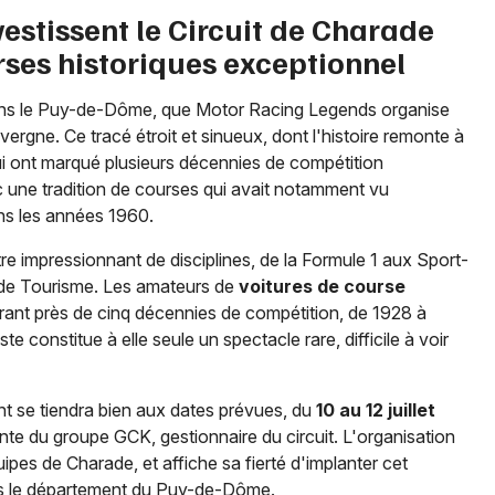
Newsletter des sorties
estissent le Circuit de Charade
ses historiques exceptionnel
Artistes en tournée
 dans le Puy-de-Dôme, que Motor Racing Legends organise
Actus en Auvergne
ergne. Ce tracé étroit et sinueux, dont l'histoire remonte à
qui ont marqué plusieurs décennies de compétition
Magazine en Auvergne
 une tradition de courses qui avait notamment vu
ans les années 1960.
re impressionnant de disciplines, de la Formule 1 aux Sport-
s de Tourisme. Les amateurs de
voitures de course
ant près de cinq décennies de compétition, de 1928 à
 constitue à elle seule un spectacle rare, difficile à voir
 se tiendra bien aux dates prévues, du
10 au 12 juillet
Choisir mes départements
nte du groupe GCK, gestionnaire du circuit. L'organisation
uipes de Charade, et affiche sa fierté d'implanter cet
ans le département du Puy-de-Dôme.