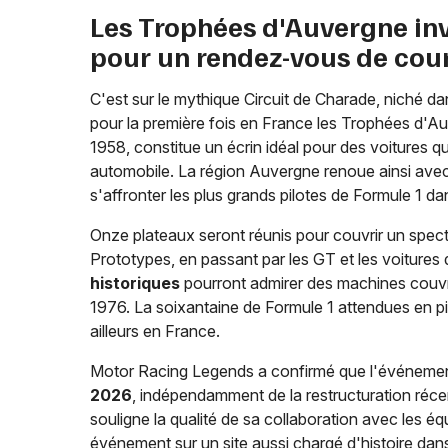
Les Trophées d'Auvergne inv
pour un rendez-vous de cour
C'est sur le mythique Circuit de Charade, niché
pour la première fois en France les Trophées d'Auv
1958, constitue un écrin idéal pour des voitures 
automobile. La région Auvergne renoue ainsi avec
s'affronter les plus grands pilotes de Formule 1 d
Onze plateaux seront réunis pour couvrir un spect
Prototypes, en passant par les GT et les voiture
historiques
pourront admirer des machines couvr
1976. La soixantaine de Formule 1 attendues en piste
ailleurs en France.
Motor Racing Legends a confirmé que l'événement
2026
, indépendamment de la restructuration réce
souligne la qualité de sa collaboration avec les éq
événement sur un site aussi chargé d'histoire d