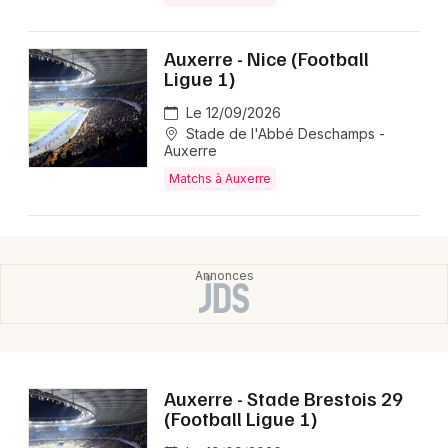
Montpellier
Spectacles
Nantes
Auxerre - Nice (Football
Ligue 1)
Concerts
Nice
Le 12/09/2026
Paris
Stade de l'Abbé Deschamps -
Sports
Auxerre
Strasbourg
Matchs à Auxerre
Soirées
Toulouse
Sorties famille
Toutes les villes
Expos
Sorties & loisirs
Matchs dans l' Yonne
Auxerre - Stade Brestois 29
(Football Ligue 1)
Matchs en Bourgogne