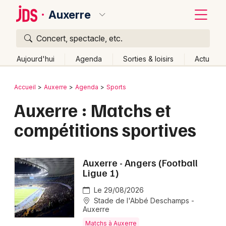
Auxerre
Concert, spectacle, etc.
Quoi ?
Fermer
Aujourd'hui
Agenda
Sorties & loisirs
Actu
Où ?
Retour
Publier un événement
Accueil
Auxerre
Agenda
Sports
Auxerre et alentours
Yonne (89)
Bourgogne
Auxerre : Matchs et
Bordeaux
Partout
Près de moi
Changer de lieu
compétitions sportives
Colmar
Quand ?
Effacer les dates
Lille
Grands événements
Aujourd'hui
Demain
Ce week-end
Autre
Auxerre - Angers (Football
Lyon
Ligue 1)
Activité & Expérience
Marseille
Le 29/08/2026
Manifestations
Stade de l'Abbé Deschamps -
Mulhouse
Auxerre
Foires & salons
Matchs à Auxerre