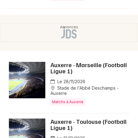
Choisir mes départements
89 - Yonne
Mon email
Auxerre - Marseille (Football
Je m'abonne
Ligue 1)
Le 28/11/2026
Stade de l'Abbé Deschamps -
Auxerre
Matchs à Auxerre
Auxerre - Toulouse (Football
Ligue 1)