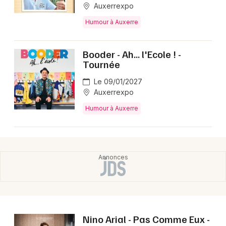
Montpellier
Auxerrexpo
Spectacles
Humour à Auxerre
Nantes
Concerts
Nice
Booder - Ah... l'Ecole ! -
Tournée
Paris
Sports
Le 09/01/2027
Strasbourg
Soirées
Auxerrexpo
Toulouse
Humour à Auxerre
Sorties famille
Toutes les villes
Expos
Sorties & loisirs
Spectacles dans l' Yonne
Spectacles en Bourgogne
Nino Arial - Pas Comme Eux -