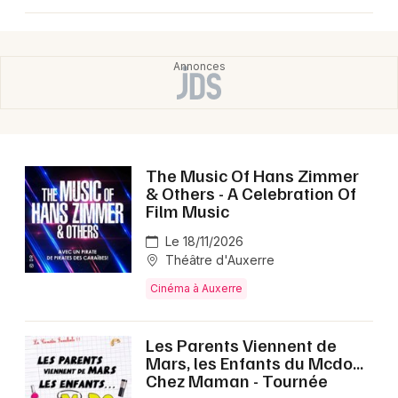
Choisir mes départements
89 - Yonne
Mon email
The Music Of Hans Zimmer
Je m'abonne
& Others - A Celebration Of
Film Music
Le 18/11/2026
Théâtre d'Auxerre
Cinéma à Auxerre
Les Parents Viennent de
Mars, les Enfants du Mcdo...
Chez Maman - Tournée