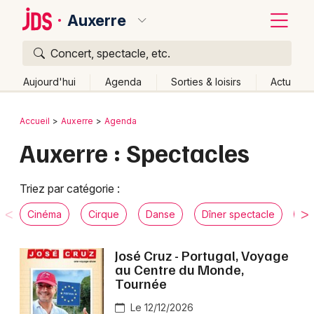
Auxerre
Concert, spectacle, etc.
Quoi ?
Fermer
Aujourd'hui
Agenda
Sorties & loisirs
Actu
Où ?
Retour
Publier un événement
Accueil
Auxerre
Agenda
Auxerre et alentours
Yonne (89)
Bourgogne
Auxerre : Spectacles
Bordeaux
Partout
Près de moi
Changer de lieu
Colmar
Quand ?
Triez par catégorie :
Effacer les dates
Lille
Grands événements
Aujourd'hui
Demain
Ce week-end
Autre
Cinéma
Cirque
Danse
Dîner spectacle
Hu
Lyon
Activité & Expérience
José Cruz - Portugal, Voyage
Marseille
au Centre du Monde,
Manifestations
Tournée
Mulhouse
Foires & salons
Le 12/12/2026