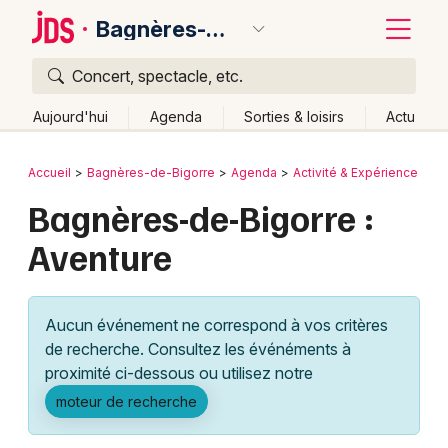
Bagnères-de-Bigorre
Concert, spectacle, etc.
Quoi ?
Fermer
Aujourd'hui
Agenda
Sorties & loisirs
Actu
Où ?
Retour
Publier un événement
Accueil
Bagnères-de-Bigorre
Agenda
Activité & Expérience
Bagnères-de-Bigorre et alentours
Bagnères-de-Bigorre :
Bordeaux
Hautes-Pyrénées (65)
Midi-Pyrénées
Partout
Aventure
Colmar
Près de moi
Changer de lieu
Quand ?
Lille
Grands événements
Effacer les dates
Aucun événement ne correspond à vos critères
Aujourd'hui
Demain
Ce week-end
Autre
Lyon
Activité & Expérience
de recherche. Consultez les événéments à
proximité ci-dessous ou utilisez notre
Marseille
Manifestations
moteur de recherche
Mulhouse
Foires & salons