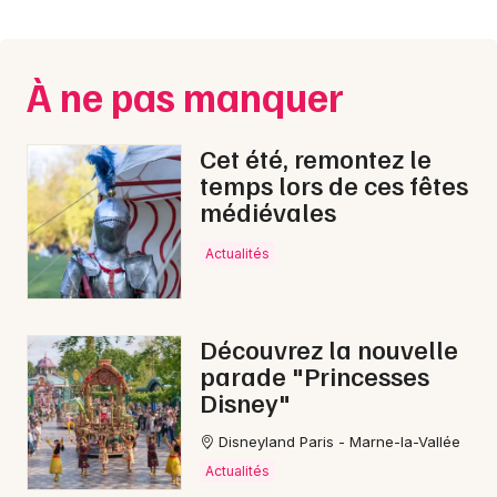
Montpellier
Spectacles
Nantes
À ne pas manquer
Concerts
Nice
Paris
Sports
Cet été, remontez le
temps lors de ces fêtes
Strasbourg
Soirées
médiévales
Toulouse
Actualités
Sorties famille
Toutes les villes
Expos
Découvrez la nouvelle
Sorties & loisirs
parade "Princesses
Disney"
Aventure dans les Hautes-Pyrénées
Disneyland Paris - Marne-la-Vallée
Aventure en Midi-Pyrénées
Actualités