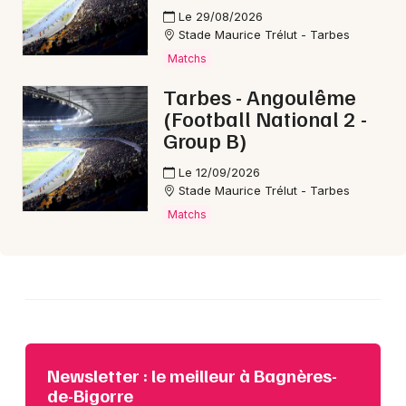
Le 29/08/2026
Stade Maurice Trélut - Tarbes
Matchs
Choisir mes départements
Tarbes - Angoulême
65 - Hautes-Pyrénées
(Football National 2 -
Group B)
Mon email
Le 12/09/2026
Stade Maurice Trélut - Tarbes
Je m'abonne
Matchs
Newsletter : le meilleur à Bagnères-
de-Bigorre