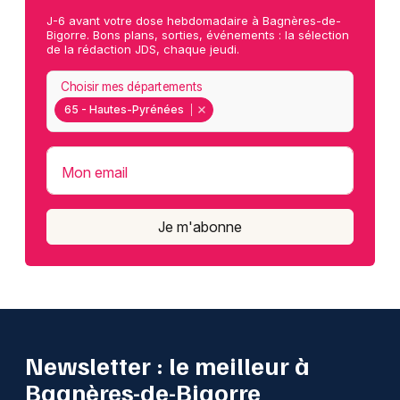
J-6 avant votre dose hebdomadaire à Bagnères-de-
Bigorre. Bons plans, sorties, événements : la sélection
de la rédaction JDS, chaque jeudi.
Choisir mes départements
65 - Hautes-Pyrénées
Mon email
Je m'abonne
Newsletter : le meilleur à
Bagnères-de-Bigorre