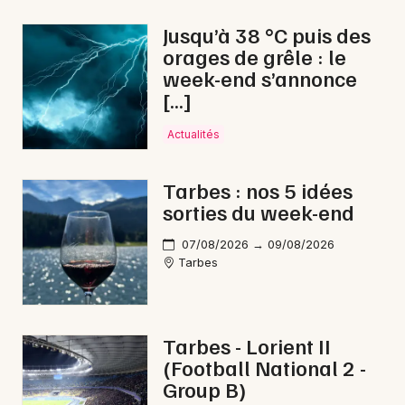
Aventure en Occitanie
Jusqu’à 38 °C puis des
orages de grêle : le
week-end s’annonce
[…]
Newsletter des sorties
Actualités
Artistes en tournée
Tarbes : nos 5 idées
sorties du week-end
Actus à Bagnères-de-Bigorre
07/08/2026 → 09/08/2026
Magazine à Bagnères-de-Bigorre
Tarbes
Tarbes - Lorient II
(Football National 2 -
Group B)