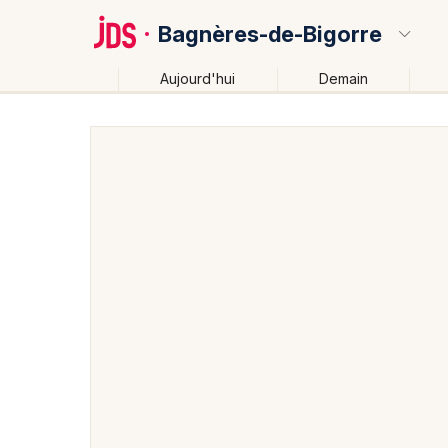
Bagnères-de-Bigorre
Aujourd'hui
Demain
Quoi ?
Où ?
Bagnères-de-Bigorre et alentours
Hautes-Pyrénées
Partout
Près de moi
Changer de lieu