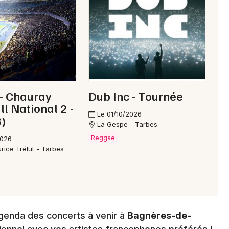
Choisir mes départements
65 - Hautes-Pyrénées
Mon email
- Chauray
Dub Inc - Tournée
ll National 2 -
Le 01/10/2026
)
Je m'abonne
La Gespe - Tarbes
Reggae
2026
rice Trélut - Tarbes
genda des concerts à venir à
Bagnères-de-