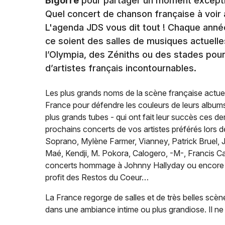
Bigorre
pour partager un moment exceptio
Quel concert de chanson française à voir
L'agenda JDS vous dit tout ! Chaque année
ce soient des salles de musiques actuell
l’Olympia, des Zéniths ou des stades pou
d’artistes français incontournables.
Les plus grands noms de la scène française actuel
France pour défendre les couleurs de leurs albums 
plus grands tubes - qui ont fait leur succès ces d
prochains concerts de vos artistes préférés lors 
Soprano, Mylène Farmer, Vianney, Patrick Bruel, J
Maé, Kendji, M. Pokora, Calogero, -M-, Francis Ca
concerts hommage à Johnny Hallyday ou encor
profit des Restos du Coeur…
La France regorge de salles et de très belles scèn
dans une ambiance intime ou plus grandiose. Il ne 