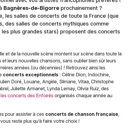
nnel avec vos artistes francophones préférés !
 à
Bagnères-de-Bigorre
prochainement ?
, les salles de concerts de toute la France (que
es, des salles de concerts mythiques comme
r les plus grandes stars) proposent des concerts
le et de la nouvelle scène montent sur scène dans toute la
et leurs nouvelles chansons, sans oublier bien sûr leurs
ernières années (ou décennies) ! Retrouvez ainsi les
de
concerts exceptionnels
: Céline Dion, Indochine,
ulien Doré, Louane, Angèle, Slimane, Vitaa, Christophe
brel, Juliette Armanet, Lynda Lemay, Olivia Ruiz, des
e
les concerts des Enfoirés
organisés chaque année au
es pour assister à ces
concerts de chanson française
,
vous reste plus qu’à faire votre choix !