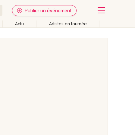
Publier un événement
Actu
Artistes en tournée
Fermer
Effacer les dates
week-end
Autre