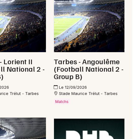
Chanson française en Occitanie
Newsletter des sorties
Artistes en tournée
 Lorient II
Tarbes - Angoulême
ll National 2 -
(Football National 2 -
Actus à Bagnères-de-Bigorre
)
Group B)
Magazine à Bagnères-de-Bigorre
/2026
Le 12/09/2026
rice Trélut - Tarbes
Stade Maurice Trélut - Tarbes
Matchs