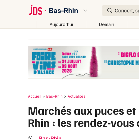
Bas-Rhin
Concert, s
Aujourd'hui
Demain
Quoi ?
Où ?
Bas-Rhin (67)
Alsace
Partout
Près de moi
Ch
Accueil
Bas-Rhin
Actualités
Marchés aux puces et 
Rhin : les rendez-vous
Bas-Rhin