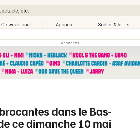
pectacle, etc.
Ce week-end
Agenda
Sorties & loisirs
Retour
Publier un événement
Quand ?
Aujourd'hui
Demain
Ce 
anger de lieu
Bordeaux
Grands événements
Colmar
Activité & Expérience
Lille
brocantes dans le Bas-
Manifestations
Lyon
 de ce dimanche 10 mai
Foires & salons
Marseille