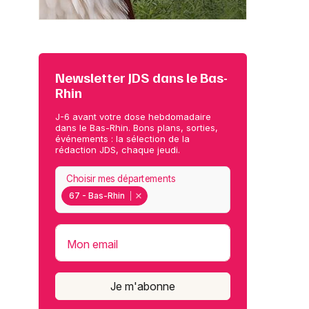
Newsletter JDS dans le Bas-
Rhin
J-6 avant votre dose hebdomadaire
dans le Bas-Rhin. Bons plans, sorties,
événements : la sélection de la
rédaction JDS, chaque jeudi.
Choisir mes départements
67 - Bas-Rhin
Mon email
Je m'abonne