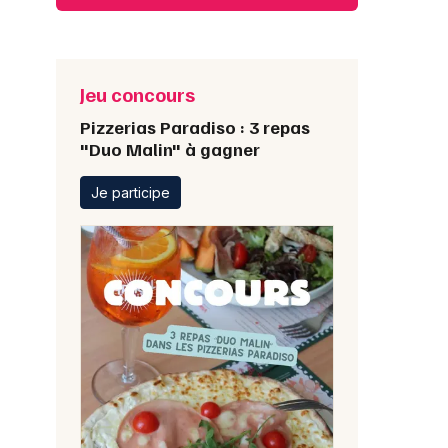
Jeu concours
Pizzerias Paradiso : 3 repas
"Duo Malin" à gagner
Je participe