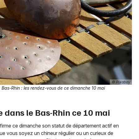
Jeux concours
Newsletter des sorties
Artistes en tournée
Actus dans le Bas-Rhin
Magazine dans le Bas-Rhin
© Pixabay
 Bas-Rhin : les rendez-vous de ce dimanche 10 mai
Actus tourisme & loisirs
Restaurants
e dans le Bas-Rhin ce 10 mai
onfirme ce dimanche son statut de département actif en
e vous soyez un chineur régulier ou un curieux de