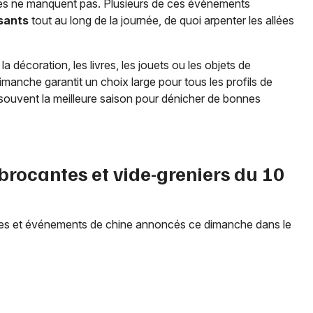
lles ne manquent pas. Plusieurs de ces événements
sants
tout au long de la journée, de quoi arpenter les allées
 décoration, les livres, les jouets ou les objets de
imanche garantit un choix large pour tous les profils de
st souvent la meilleure saison pour dénicher de bonnes
Choisir mes départements
67 - Bas-Rhin
rocantes et vide-greniers du 10
Mon email
Je m'abonne
tes et événements de chine annoncés ce dimanche dans le