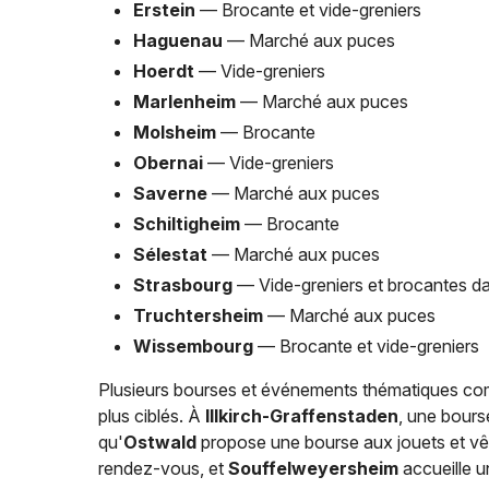
Erstein
— Brocante et vide-greniers
Haguenau
— Marché aux puces
Hoerdt
— Vide-greniers
Marlenheim
— Marché aux puces
Molsheim
— Brocante
Obernai
— Vide-greniers
Saverne
— Marché aux puces
Schiltigheim
— Brocante
Sélestat
— Marché aux puces
Strasbourg
— Vide-greniers et brocantes dan
Truchtersheim
— Marché aux puces
Wissembourg
— Brocante et vide-greniers
Plusieurs bourses et événements thématiques com
plus ciblés. À
Illkirch-Graffenstaden
, une bours
qu'
Ostwald
propose une bourse aux jouets et v
rendez-vous, et
Souffelweyersheim
accueille u