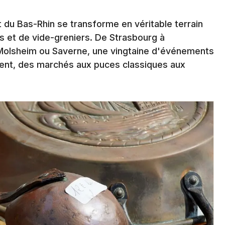
Spectacles
Mulhouse
du Bas-Rhin se transforme en véritable terrain
Concerts
Montpellier
 et de vide-greniers. De Strasbourg à
Nantes
Sports
olsheim ou Saverne, une vingtaine d'événements
ment, des marchés aux puces classiques aux
Nice
Soirées
Paris
Sorties famille
Strasbourg
Expos
Toulouse
Sorties & loisirs
Toutes les villes
Actualités en Alsace
Actualités dans le Grand Est