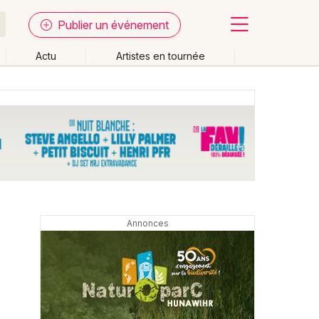
Publier un événement
Actu
Artistes en tournée
Fermer
Effacer les dates
week-end
Autre