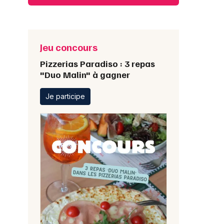
Jeu concours
Pizzerias Paradiso : 3 repas
"Duo Malin" à gagner
Je participe