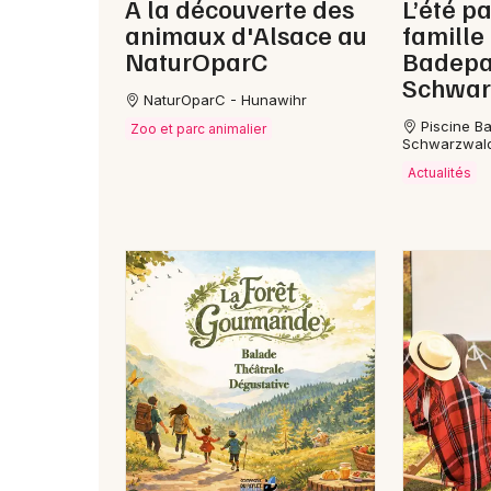
A la découverte des
L’été pa
animaux d'Alsace au
famille
NaturOparC
Badepa
Schwar
NaturOparC - Hunawihr
Piscine B
Zoo et parc animalier
Schwarzwald
Actualités