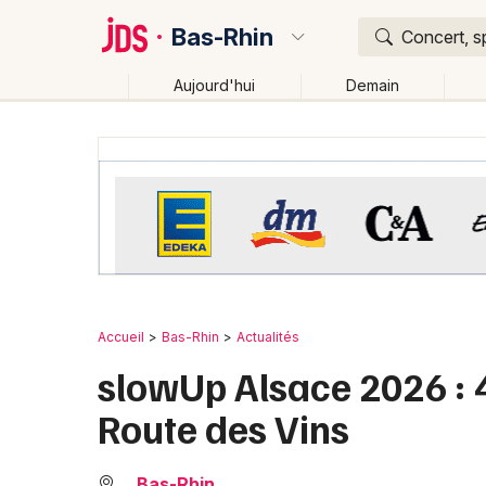
Bas-Rhin
Concert, s
Aujourd'hui
Demain
Quoi ?
Où ?
Bas-Rhin (67)
Alsace
Partout
Près de moi
Ch
Accueil
Bas-Rhin
Actualités
slowUp Alsace 2026 : 4
Route des Vins
Bas-Rhin