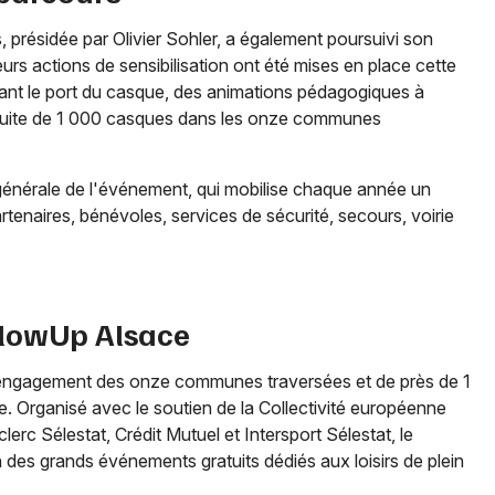
 présidée par Olivier Sohler, a également poursuivi son
ieurs actions de sensibilisation ont été mises en place cette
ant le port du casque, des animations pédagogiques à
gratuite de 1 000 casques dans les onze communes
Choisir mes départements
 générale de l'événement, qui mobilise chaque année un
67 - Bas-Rhin
enaires, bénévoles, services de sécurité, secours, voirie
Mon email
 slowUp Alsace
Je m'abonne
 l'engagement des onze communes traversées et de près de 1
e. Organisé avec le soutien de la Collectivité européenne
erc Sélestat, Crédit Mutuel et Intersport Sélestat, le
es grands événements gratuits dédiés aux loisirs de plein