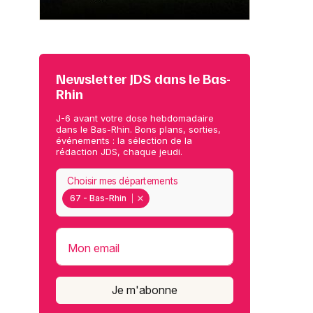
Newsletter JDS dans le Bas-
Rhin
J-6 avant votre dose hebdomadaire
dans le Bas-Rhin. Bons plans, sorties,
événements : la sélection de la
rédaction JDS, chaque jeudi.
Choisir mes départements
67 - Bas-Rhin
Mon email
Je m'abonne