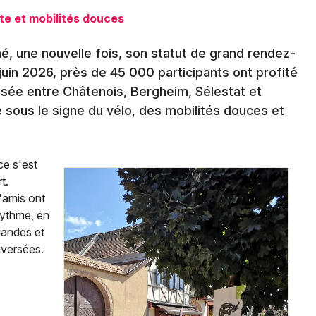
Spectacles
Mulhouse
e et mobilités douces
Concerts
Montpellier
é, une nouvelle fois, son statut de grand rendez-
Nantes
Sports
uin 2026, près de 45 000 participants ont profité
isée entre Châtenois, Bergheim, Sélestat et
Nice
Soirées
 sous le signe du vélo, des mobilités douces et
Paris
Sorties famille
Strasbourg
ce s'est
Expos
t.
Toulouse
d'amis ont
Sorties & loisirs
Toutes les villes
 rythme, en
mandes et
Actualités en Alsace
versées.
Actualités dans le Grand Est