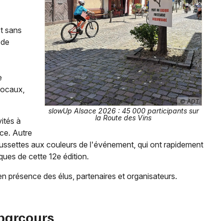
Jeux concours
st sans
 de
Newsletter des sorties
Artistes en tournée
e
 locaux,
Actus dans le Bas-Rhin
© ADT
slowUp Alsace 2026 : 45 000 participants sur
la Route des Vins
vités à
Magazine dans le Bas-Rhin
ace. Autre
haussettes aux couleurs de l'événement, qui ont rapidement
Actus tourisme & loisirs
ques de cette 12e édition.
Restaurants
, en présence des élus, partenaires et organisateurs.
 parcours