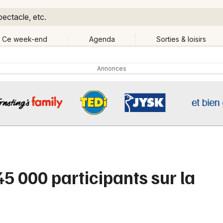
pectacle, etc.
Ce week-end
Agenda
Sorties & loisirs
Retour
Publier un événement
Quand ?
Aujourd'hui
Demain
Ce 
anger de lieu
Bordeaux
Grands événements
Colmar
Activité & Expérience
Lille
5 000 participants sur la
Manifestations
Lyon
Foires & salons
Marseille