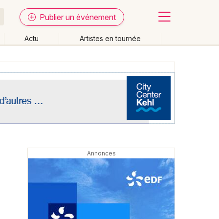
Publier un événement
Actu
Artistes en tournée
Fermer
Effacer les dates
week-end
Autre