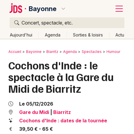
Bayonne
Concert, spectacle, etc.
Quoi ?
Fermer
Aujourd'hui
Agenda
Sorties & loisirs
Actu
Où ?
Retour
Publier un événement
Accueil
Bayonne
Biarritz
Agenda
Spectacles
Humour
Bayonne et alentours
Pyrénées-Atlantiques (64)
Cochons d'Inde : le
Bordeaux
Aquitaine
Partout
Près de moi
Changer de lieu
spectacle à la Gare du
Colmar
Quand ?
Effacer les dates
Midi de Biarritz
Lille
Grands événements
Aujourd'hui
Demain
Ce week-end
Autre
Lyon
Activité & Expérience
Le 05/12/2026
Marseille
Gare du Midi
|
Biarritz
Manifestations
Cochons d'Inde : dates de la tournée
Mulhouse
39,50 € - 65 €
Foires & salons