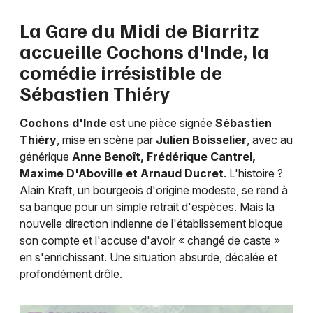
Humour en Nouvelle-Aquitaine
La Gare du Midi de Biarritz
accueille Cochons d'Inde, la
comédie irrésistible de
Sébastien Thiéry
Newsletter des sorties
Cochons d'Inde
est une pièce signée
Sébastien
Artistes en tournée
Thiéry
, mise en scène par
Julien Boisselier
, avec au
générique
Anne Benoît, Frédérique Cantrel,
Actus à Bayonne
Maxime D'Aboville et Arnaud Ducret
. L'histoire ?
Alain Kraft, un bourgeois d'origine modeste, se rend à
Magazine à Bayonne
sa banque pour un simple retrait d'espèces. Mais la
nouvelle direction indienne de l'établissement bloque
son compte et l'accuse d'avoir « changé de caste »
en s'enrichissant. Une situation absurde, décalée et
profondément drôle.