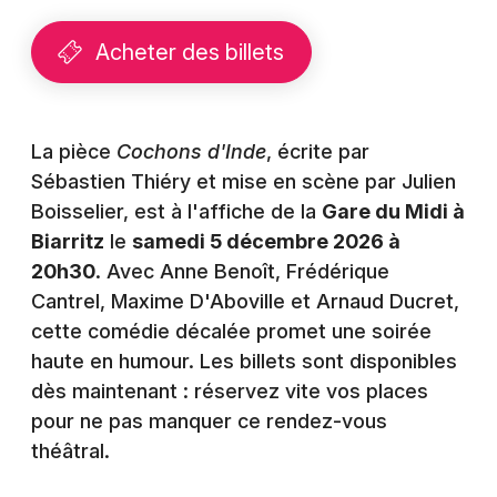
Montpellier
Spectacles
Acheter des billets
Nantes
Concerts
Nice
Paris
La pièce
Sports
Cochons d'Inde
, écrite par
Sébastien Thiéry et mise en scène par Julien
Strasbourg
Soirées
Boisselier, est à l'affiche de la
Gare du Midi à
Toulouse
Biarritz
le
samedi 5 décembre 2026 à
Sorties famille
20h30
. Avec Anne Benoît, Frédérique
Toutes les villes
Cantrel, Maxime D'Aboville et Arnaud Ducret,
Expos
cette comédie décalée promet une soirée
haute en humour. Les billets sont disponibles
Sorties & loisirs
dès maintenant : réservez vite vos places
Humour dans les Pyrénées-Atlantiques
pour ne pas manquer ce rendez-vous
théâtral.
Humour en Aquitaine