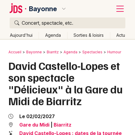
Bayonne
Concert, spectacle, etc.
Quoi ?
Fermer
Aujourd'hui
Agenda
Sorties & loisirs
Actu
Où ?
Retour
Publier un événement
Accueil
Bayonne
Biarritz
Agenda
Spectacles
Humour
Bayonne et alentours
Pyrénées-Atlantiques (64)
David Castello-Lopes et
Bordeaux
Aquitaine
Partout
Près de moi
Changer de lieu
son spectacle
Colmar
Quand ?
Effacer les dates
"Délicieux" à la Gare du
Lille
Grands événements
Aujourd'hui
Demain
Ce week-end
Autre
Midi de Biarritz
Lyon
Activité & Expérience
Marseille
Le 02/02/2027
Manifestations
Gare du Midi
|
Biarritz
Mulhouse
Foires & salons
David Castello-Lopes : dates de la tournée