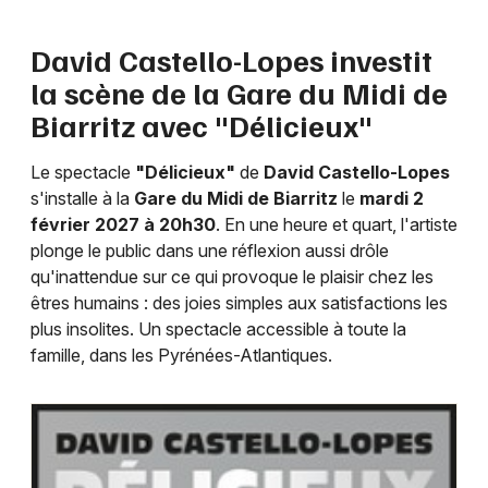
Humour en Nouvelle-Aquitaine
David Castello-Lopes investit
la scène de la Gare du Midi de
Biarritz avec "Délicieux"
Newsletter des sorties
Le spectacle
"Délicieux"
de
David Castello-Lopes
s'installe à la
Gare du Midi de Biarritz
le
mardi 2
Artistes en tournée
février 2027 à 20h30
. En une heure et quart, l'artiste
plonge le public dans une réflexion aussi drôle
Actus à Bayonne
qu'inattendue sur ce qui provoque le plaisir chez les
êtres humains : des joies simples aux satisfactions les
Magazine à Bayonne
plus insolites. Un spectacle accessible à toute la
famille, dans les Pyrénées-Atlantiques.