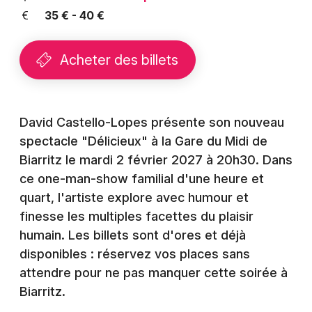
Montpellier
35 € - 40 €
Spectacles
Nantes
Acheter des billets
Concerts
Nice
Paris
Sports
Strasbourg
David Castello-Lopes présente son nouveau
Soirées
spectacle "Délicieux" à la Gare du Midi de
Toulouse
Biarritz le mardi 2 février 2027 à 20h30. Dans
Sorties famille
Toutes les villes
ce one-man-show familial d'une heure et
Expos
quart, l'artiste explore avec humour et
finesse les multiples facettes du plaisir
Sorties & loisirs
humain. Les billets sont d'ores et déjà
disponibles : réservez vos places sans
Humour dans les Pyrénées-Atlantiques
attendre pour ne pas manquer cette soirée à
Biarritz.
Humour en Aquitaine