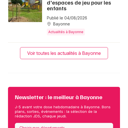
d'espaces de jeu pour les
enfants
Publié le 04/08/2026
Bayonne
Actualités à Bayonne
Voir toutes les actualités à Bayonne
Newsletter : le meilleur à Bayonne
J-5 avant votre dose hebdomadaire à Bayonne. Bons
plans, sorties, événements : la sélection de la
rédaction JDS, chaque jeudi.
Choisir mes départements