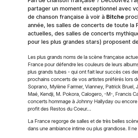
Fan de chanson française ? Découvrez l’a
partager un moment exceptionnel avec vo
de chanson française à voir à
Bitche
proch
année, les salles de concerts de toute la
actuelles, des salles de concerts mythiq
pour les plus grandes stars) proposent de
Les plus grands noms de la scène française actuel
France pour défendre les couleurs de leurs albums 
plus grands tubes - qui ont fait leur succès ces d
prochains concerts de vos artistes préférés lors 
Soprano, Mylène Farmer, Vianney, Patrick Bruel, J
Maé, Kendji, M. Pokora, Calogero, -M-, Francis Ca
concerts hommage à Johnny Hallyday ou encor
profit des Restos du Coeur…
La France regorge de salles et de très belles scèn
dans une ambiance intime ou plus grandiose. Il ne 