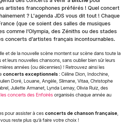
genda des concerts à venir à
Bitche
pour
s artistes francophones préférés ! Quel concert
ainement ? L'agenda JDS vous dit tout ! Chaque
 France (que ce soient des salles de musiques
ues comme l’Olympia, des Zéniths ou des stades
s concerts d’artistes français incontournables.
le et de la nouvelle scène montent sur scène dans toute la
et leurs nouvelles chansons, sans oublier bien sûr leurs
ernières années (ou décennies) ! Retrouvez ainsi les
de
concerts exceptionnels
: Céline Dion, Indochine,
ulien Doré, Louane, Angèle, Slimane, Vitaa, Christophe
brel, Juliette Armanet, Lynda Lemay, Olivia Ruiz, des
e
les concerts des Enfoirés
organisés chaque année au
es pour assister à ces
concerts de chanson française
,
vous reste plus qu’à faire votre choix !