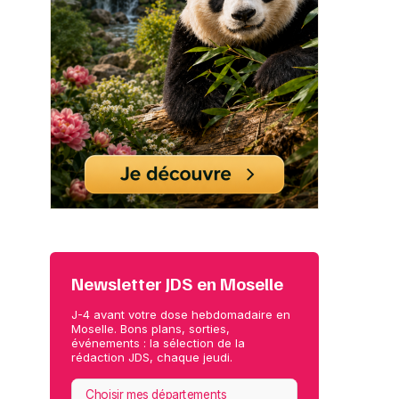
Newsletter JDS en Moselle
J-4 avant votre dose hebdomadaire en
Moselle. Bons plans, sorties,
événements : la sélection de la
rédaction JDS, chaque jeudi.
Choisir mes départements