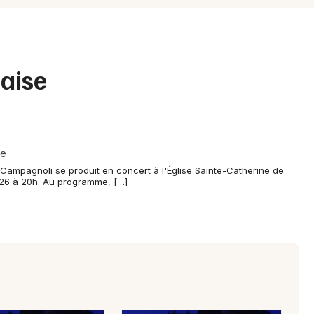
Spectacles
Mulhouse
Concerts
Montpellier
Nantes
Sports
çaise
Nice
Soirées
Paris
Sorties famille
Strasbourg
he
Expos
Campagnoli se produit en concert à l'Église Sainte-Catherine de
Toulouse
026 à 20h. Au programme, […]
Sorties & loisirs
Toutes les villes
Chanson française en Lorraine
Chanson française dans le Grand Est