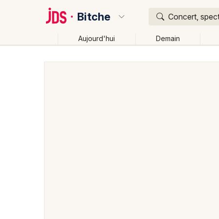
Bitche
Concert, spect
Aujourd'hui
Demain
Quoi ?
Où ?
Bitche et alentours
Moselle (57)
Lorraine
Part
Changer de lieu