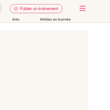
Publier un événement
Actu
Artistes en tournée
Fermer
Effacer les dates
week-end
Autre