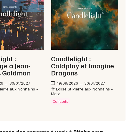
Mon email
Je m'abonne
ight :
Candlelight :
e à Jean-
Coldplay et Imagine
s Goldman
Dragons
26 → 30/01/2027
19/09/2026 → 30/01/2027
Pierre aux Nonnains -
Eglise St Pierre aux Nonnains -
Metz
Concerts