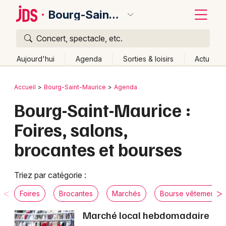
Bourg-Saint-Maurice
Concert, spectacle, etc.
Quoi ?
Fermer
Aujourd'hui
Agenda
Sorties & loisirs
Actu
Où ?
Retour
Publier un événement
Accueil
Bourg-Saint-Maurice
Agenda
Bourg-Saint-Maurice et alentours
Savoie (73)
Bourg-Saint-Maurice :
Bordeaux
Rhône-Alpes
Partout
Près de moi
Changer de lieu
Foires, salons,
Colmar
Quand ?
Effacer les dates
brocantes et bourses
Lille
Grands événements
Aujourd'hui
Demain
Ce week-end
Autre
Lyon
Activité & Expérience
Triez par catégorie :
Marseille
Foires
Brocantes
Marchés
Bourse vêtements
Manifestations
Mulhouse
Marché local hebdomadaire
Foires & salons