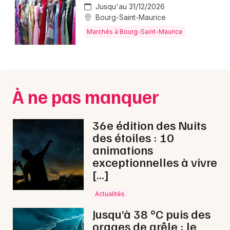
Montpellier
Jusqu'au 31/12/2026
Bourg-Saint-Maurice
Spectacles
Nantes
Marchés à Bourg-Saint-Maurice
Concerts
Nice
Paris
Sports
Strasbourg
À ne pas manquer
Soirées
Toulouse
Sorties famille
36e édition des Nuits
Toutes les villes
des étoiles : 10
Expos
animations
exceptionnelles à vivre
Sorties & loisirs
[…]
Foires & salons en Savoie
Actualités
Jusqu’à 38 °C puis des
Foires & salons en Rhône-Alpes
orages de grêle : le