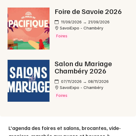
Foire de Savoie 2026
11/09/2026 → 21/09/2026
Choisir mes départements
SavoiExpo - Chambéry
73 - Savoie
Foires
Mon email
Salon du Mariage
Chambéry 2026
Je m'abonne
07/11/2026 → 08/11/2026
SavoiExpo - Chambéry
Foires
L'agenda des foires et salons, brocantes, vide-