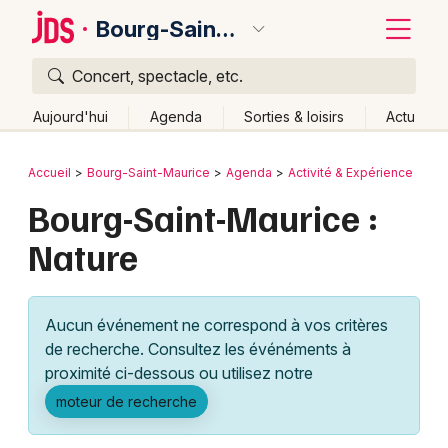
Bourg-Saint-Maurice
Concert, spectacle, etc.
Quoi ?
Fermer
Aujourd'hui
Agenda
Sorties & loisirs
Actu
Où ?
Retour
Publier un événement
Accueil
Bourg-Saint-Maurice
Agenda
Activité & Expérience
Bourg-Saint-Maurice et alentours
Savoie (73)
Bourg-Saint-Maurice :
Bordeaux
Rhône-Alpes
Partout
Près de moi
Changer de lieu
Nature
Colmar
Quand ?
Effacer les dates
Lille
Grands événements
Aujourd'hui
Demain
Ce week-end
Autre
Aucun événement ne correspond à vos critères
Lyon
Activité & Expérience
de recherche. Consultez les événéments à
proximité ci-dessous ou utilisez notre
Marseille
Manifestations
moteur de recherche
Mulhouse
Foires & salons