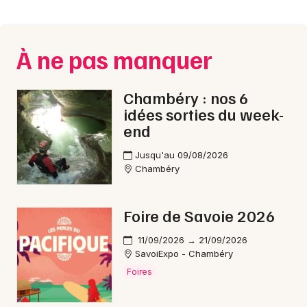
Montpellier
Spectacles
Nantes
À ne pas manquer
Concerts
Nice
Paris
Sports
Chambéry : nos 6
idées sorties du week-
Strasbourg
Soirées
end
Toulouse
Jusqu'au 09/08/2026
Sorties famille
Chambéry
Toutes les villes
Expos
Foire de Savoie 2026
Sorties & loisirs
11/09/2026 → 21/09/2026
SavoiExpo - Chambéry
Nature en Savoie
Foires
Nature en Rhône-Alpes