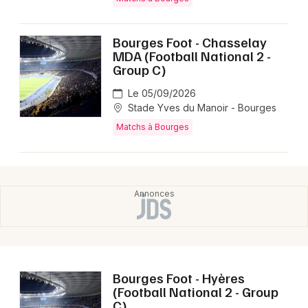
Montpellier
Spectacles
Nantes
Bourges Foot - Chasselay
MDA (Football National 2 -
Concerts
Nice
Group C)
Paris
Sports
Le 05/09/2026
Stade Yves du Manoir - Bourges
Strasbourg
Soirées
Matchs à Bourges
Toulouse
Sorties famille
Toutes les villes
Expos
Sorties & loisirs
Matchs dans le Cher
Bourges Foot - Hyères
(Football National 2 - Group
Matchs dans le Centre
C)