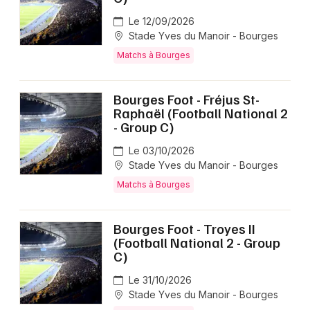
Matchs dans le Centre-Val de Loire
Le 12/09/2026
Stade Yves du Manoir - Bourges
Matchs à Bourges
Bourges Foot - Fréjus St-
Newsletter des sorties
Raphaël (Football National 2
- Group C)
Artistes en tournée
Le 03/10/2026
Stade Yves du Manoir - Bourges
Actus à Bourges
Matchs à Bourges
Magazine à Bourges
Bourges Foot - Troyes II
(Football National 2 - Group
C)
Le 31/10/2026
Stade Yves du Manoir - Bourges