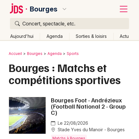
Bourges
Concert, spectacle, etc.
Quoi ?
Fermer
Aujourd'hui
Agenda
Sorties & loisirs
Actu
Où ?
Retour
Publier un événement
Accueil
Bourges
Agenda
Sports
Bourges et alentours
Cher (18)
Centre
Partout
Bourges : Matchs et
Bordeaux
Près de moi
Changer de lieu
compétitions sportives
Colmar
Quand ?
Effacer les dates
Lille
Grands événements
Aujourd'hui
Demain
Ce week-end
Autre
Bourges Foot - Andrézieux
Lyon
(Football National 2 - Group
Activité & Expérience
C)
Marseille
Manifestations
Le 22/08/2026
Mulhouse
Stade Yves du Manoir - Bourges
Foires & salons
Matchs à Bourges