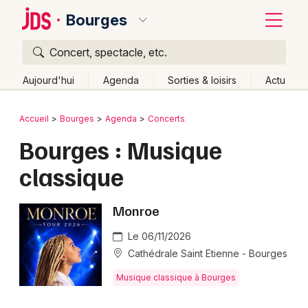
Bourges
Concert, spectacle, etc.
Quoi ?
Fermer
Aujourd'hui
Agenda
Sorties & loisirs
Actu
Où ?
Retour
Publier un événement
Accueil
Bourges
Agenda
Concerts
Bourges et alentours
Cher (18)
Centre
Partout
Bourges : Musique
Bordeaux
Près de moi
Changer de lieu
classique
Colmar
Quand ?
Effacer les dates
Lille
Grands événements
Aujourd'hui
Demain
Ce week-end
Autre
Monroe
Lyon
Activité & Expérience
Le 06/11/2026
Cathédrale Saint Etienne - Bourges
Marseille
Manifestations
Musique classique à Bourges
Mulhouse
Foires & salons