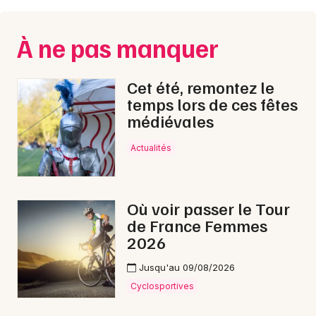
Montpellier
Spectacles
Nantes
À ne pas manquer
Concerts
Nice
Cet été, remontez le
Paris
Sports
temps lors de ces fêtes
médiévales
Strasbourg
Soirées
Actualités
Toulouse
Sorties famille
Toutes les villes
Expos
Où voir passer le Tour
de France Femmes
Sorties & loisirs
2026
Musique classique dans le Cher
Jusqu'au 09/08/2026
Cyclosportives
Musique classique dans le Centre