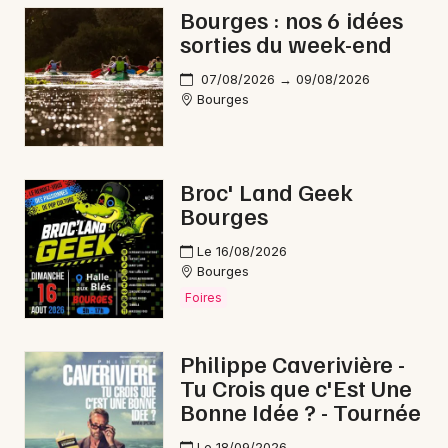
Bourges : nos 6 idées
Musique classique dans le Centre-Val de Loire
sorties du week-end
07/08/2026 → 09/08/2026
Bourges
Newsletter des sorties
Broc' Land Geek
Artistes en tournée
Bourges
Actus à Bourges
Le 16/08/2026
Bourges
Magazine à Bourges
Foires
Philippe Caverivière -
Tu Crois que c'Est Une
Bonne Idée ? - Tournée
Le 18/09/2026