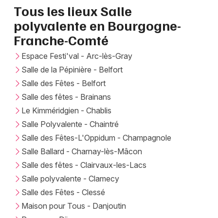
Newsletter des sorties
Tous les lieux Salle
polyvalente en Bourgogne-
Artistes en tournée
Franche-Comté
Actus en Bourgogne-Franche-Comté
Espace Festi'val - Arc-lès-Gray
Salle de la Pépinière - Belfort
Magazine en Bourgogne-Franche-Comté
Salle des Fêtes - Belfort
Salle des fêtes - Brainans
Le Kimméridgien - Chablis
Salle Polyvalente - Chaintré
Salle des Fêtes-L'Oppidum - Champagnole
Salle Ballard - Charnay-lès-Mâcon
Salle des fêtes - Clairvaux-les-Lacs
Choisir mes départements
Salle polyvalente - Clamecy
Salle des Fêtes - Clessé
Maison pour Tous - Danjoutin