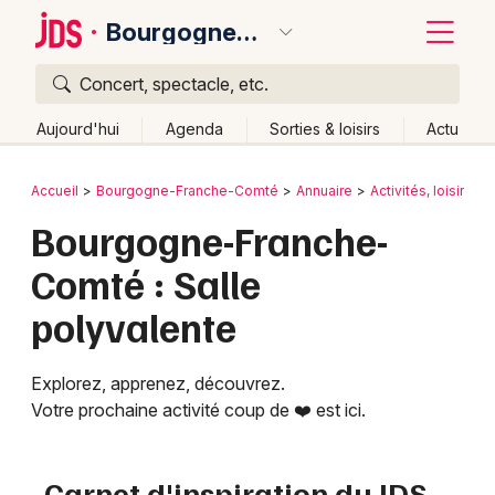
Bourgogne-Franche-Comté
Concert, spectacle, etc.
Quoi ?
Fermer
Aujourd'hui
Agenda
Sorties & loisirs
Actu
Où ?
Retour
Publier un événement
Accueil
Bourgogne-Franche-Comté
Annuaire
Activités, loisirs et
Bourgogne-Franche-Comté
Partout
Près de moi
Bourgogne-Franche-
Bordeaux
Changer de lieu
Comté : Salle
Colmar
Quand ?
Effacer les dates
polyvalente
Lille
Grands événements
Aujourd'hui
Demain
Ce week-end
Autre
Lyon
Activité & Expérience
Explorez, apprenez, découvrez.
Votre prochaine activité coup de ❤️ est ici.
Marseille
Manifestations
Mulhouse
Carnet d'inspiration du JDS
Foires & salons