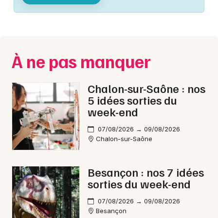
Montpellier
Spectacles
Nantes
Concerts
Nice
À ne pas manquer
Paris
Sports
Strasbourg
Chalon-sur-Saône : nos
Soirées
5 idées sorties du
Toulouse
week-end
Sorties famille
Toutes les villes
07/08/2026 → 09/08/2026
Expos
Chalon-sur-Saône
Sorties & loisirs
Besançon : nos 7 idées
sorties du week-end
07/08/2026 → 09/08/2026
Besançon