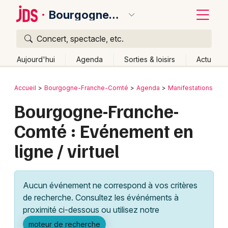
Bourgogne-Franche-Comté
Concert, spectacle, etc.
Quoi ?
Fermer
Aujourd'hui
Agenda
Sorties & loisirs
Actu
Où ?
Retour
Publier un événement
Accueil
Bourgogne-Franche-Comté
Agenda
Manifestations
Bourgogne-Franche-Comté
Partout
Près de moi
Bourgogne-Franche-
Bordeaux
Changer de lieu
Comté : Evénement en
Colmar
Quand ?
Effacer les dates
ligne / virtuel
Lille
Grands événements
Aujourd'hui
Demain
Ce week-end
Autre
Lyon
Activité & Expérience
Aucun événement ne correspond à vos critères
Marseille
de recherche. Consultez les événéments à
Manifestations
proximité ci-dessous ou utilisez notre
Mulhouse
Foires & salons
moteur de recherche