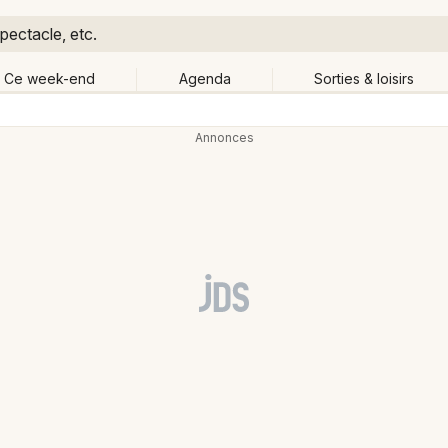
pectacle, etc.
Ce week-end
Agenda
Sorties & loisirs
Retour
Publier un événement
Quand ?
Aujourd'hui
Demain
Ce 
Bordeaux
Grands événements
Colmar
Activité & Expérience
Lille
Manifestations
Lyon
Foires & salons
Marseille