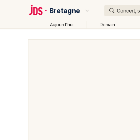
Bretagne
Concert, s
Aujourd'hui
Demain
Quoi ?
Où ?
Bretagne
Partout
Près de moi
Changer de lieu