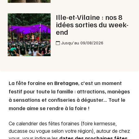
Mon email
Ille-et-Vilaine : nos 8
Je m'abonne
idées sorties du week-
end
Jusqu'au 09/08/2026
La fête foraine en
Bretagne
, c'est un moment
festif pour toute la famille : attractions, manèges
à sensations et confiseries à déguster… Tout le
monde aime se rendre à la foire !
Ce calendrier des fêtes foraines (foire kermesse,
ducasse ou vogue selon votre région), autour de chez
vous, vous indique les
dates des prochaines fêtes