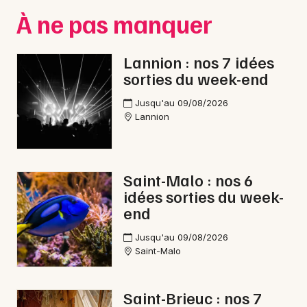
Montpellier
À ne pas manquer
Spectacles
Nantes
Lannion : nos 7 idées
Concerts
Nice
sorties du week-end
Paris
Sports
Jusqu'au 09/08/2026
Lannion
Strasbourg
Soirées
Toulouse
Sorties famille
Toutes les villes
Saint-Malo : nos 6
Expos
idées sorties du week-
end
Sorties & loisirs
Jusqu'au 09/08/2026
Saint-Malo
Saint-Brieuc : nos 7