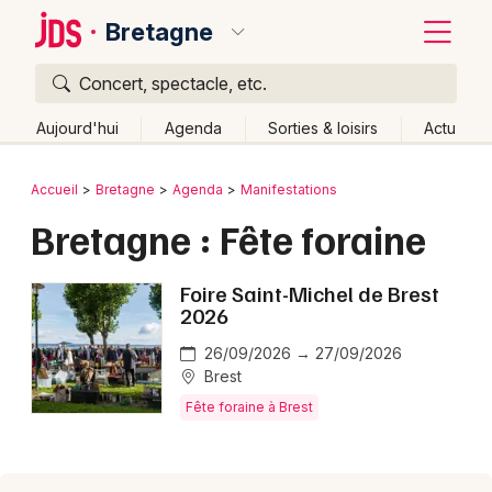
Bretagne
Concert, spectacle, etc.
Quoi ?
Fermer
Aujourd'hui
Agenda
Sorties & loisirs
Actu
Où ?
Retour
Publier un événement
Accueil
Bretagne
Agenda
Manifestations
Bretagne
Partout
Près de moi
Changer de lieu
Bretagne : Fête foraine
Bordeaux
Quand ?
Effacer les dates
Colmar
Foire Saint-Michel de Brest
Aujourd'hui
Demain
Ce week-end
Autre
2026
Lille
Grands événements
26/09/2026 → 27/09/2026
Lyon
Activité & Expérience
Brest
Fête foraine à Brest
Marseille
Manifestations
Mulhouse
Foires & salons