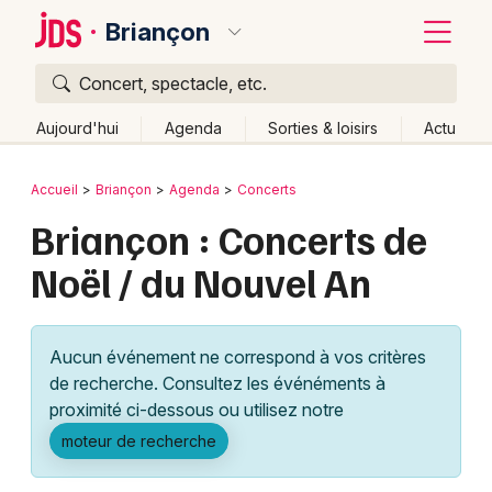
Briançon
Concert, spectacle, etc.
Quoi ?
Fermer
Aujourd'hui
Agenda
Sorties & loisirs
Actu
Où ?
Retour
Publier un événement
Accueil
Briançon
Agenda
Concerts
Briançon et alentours
Hautes-Alpes (05)
Briançon : Concerts de
Bordeaux
Provence-Alpes-Côte-d'Azur
Partout
Près de moi
Noël / du Nouvel An
Changer de lieu
Colmar
Quand ?
Effacer les dates
Lille
Grands événements
Aujourd'hui
Demain
Ce week-end
Autre
Aucun événement ne correspond à vos critères
Lyon
Activité & Expérience
de recherche. Consultez les événéments à
proximité ci-dessous ou utilisez notre
Marseille
Manifestations
moteur de recherche
Mulhouse
Foires & salons