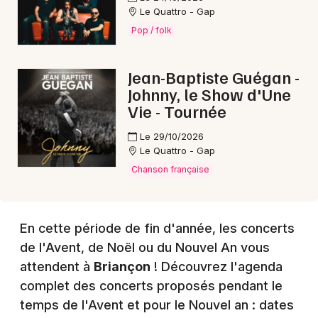
Le Quattro - Gap
Choisir mes départements
Pop / folk
05 - Hautes-Alpes
Jean-Baptiste Guégan -
Mon email
Johnny, le Show d'Une
Vie - Tournée
Je m'abonne
Le 29/10/2026
Le Quattro - Gap
Chanson française
En cette période de fin d'année, les concerts
de l'Avent, de Noël ou du Nouvel An vous
attendent à
Briançon
! Découvrez l'agenda
complet des concerts proposés pendant le
temps de l'Avent et pour le Nouvel an : dates