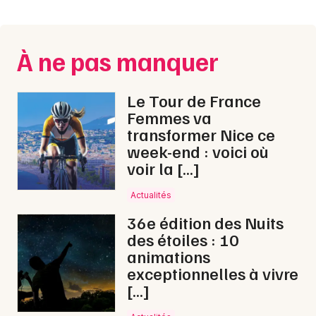
Montpellier
Spectacles
Nantes
À ne pas manquer
Concerts
Nice
Paris
Sports
Le Tour de France
Femmes va
Strasbourg
Soirées
transformer Nice ce
week-end : voici où
Toulouse
Sorties famille
voir la […]
Toutes les villes
Actualités
Expos
36e édition des Nuits
Sorties & loisirs
des étoiles : 10
animations
Concerts de Noël dans les Hautes-Alpes
exceptionnelles à vivre
[…]
Concerts de Noël en Provence-Alpes-Côte-