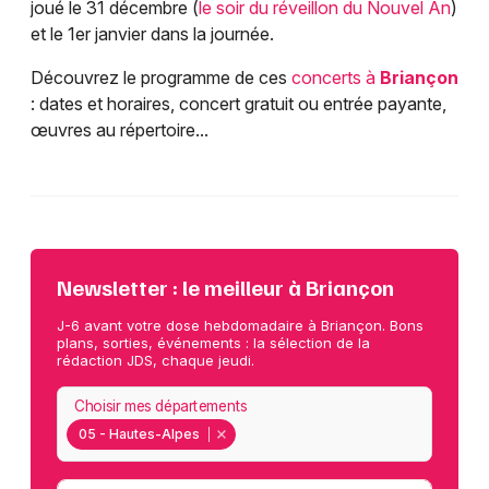
joué le 31 décembre (
le soir du réveillon du Nouvel An
)
et le 1er janvier dans la journée.
Découvrez le programme de ces
concerts à
Briançon
: dates et horaires, concert gratuit ou entrée payante,
œuvres au répertoire...
Newsletter : le meilleur à Briançon
J-6 avant votre dose hebdomadaire à Briançon. Bons
plans, sorties, événements : la sélection de la
rédaction JDS, chaque jeudi.
Choisir mes départements
05 - Hautes-Alpes