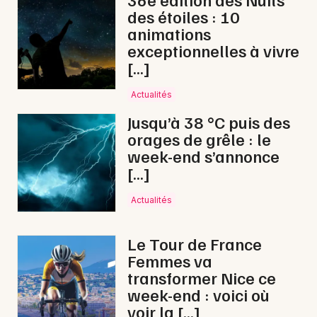
des étoiles : 10
animations
exceptionnelles à vivre
[…]
Newsletter des sorties
Actualités
Artistes en tournée
Jusqu’à 38 °C puis des
orages de grêle : le
Actus à Briançon
week-end s’annonce
[…]
Magazine à Briançon
Actualités
Le Tour de France
Femmes va
transformer Nice ce
week-end : voici où
voir la […]