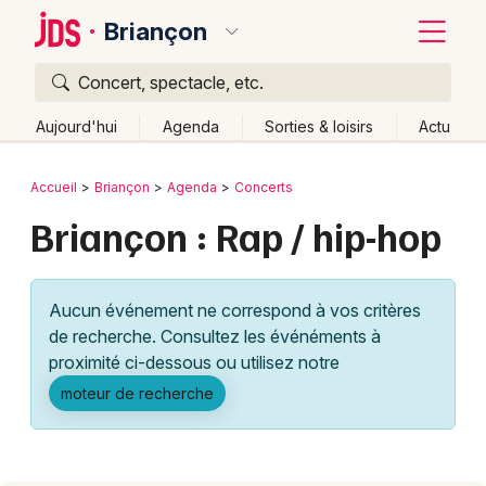
Briançon
Concert, spectacle, etc.
Quoi ?
Fermer
Aujourd'hui
Agenda
Sorties & loisirs
Actu
Où ?
Retour
Publier un événement
Accueil
Briançon
Agenda
Concerts
Briançon et alentours
Hautes-Alpes (05)
Briançon : Rap / hip-hop
Bordeaux
Provence-Alpes-Côte-d'Azur
Partout
Près de moi
Changer de lieu
Colmar
Aucun événement ne correspond à vos critères
Quand ?
Effacer les dates
Lille
Grands événements
de recherche. Consultez les événéments à
Aujourd'hui
Demain
Ce week-end
Autre
Lyon
proximité ci-dessous ou utilisez notre
Activité & Expérience
moteur de recherche
Marseille
Manifestations
Mulhouse
Foires & salons