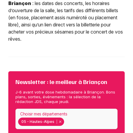
Briançon
: les dates des concerts, les horaires
d’ouverture de la salle, les tarifs des différents billets
(en fosse, placement assis numéroté ou placement
libre), ainsi qu’un lien direct vers la billetterie pour
acheter vos précieux sésames pour le concert de vos
rêves.
Newsletter : le meilleur à Briançon
J-6 avant votre dose hebdomadaire à Briançon. Bons
plans, sorties, événements : la sélection de la
rédaction JDS, chaque jeudi.
Choisir mes départements
05 - Hautes-Alpes