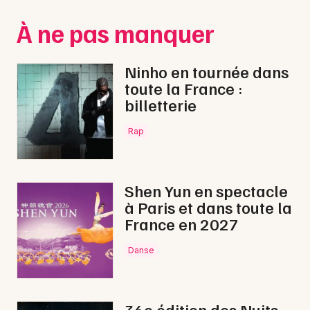
Montpellier
À ne pas manquer
Spectacles
Nantes
Concerts
Nice
Ninho en tournée dans
toute la France :
Paris
Sports
billetterie
Strasbourg
Soirées
Rap
Toulouse
Sorties famille
Toutes les villes
Shen Yun en spectacle
Expos
à Paris et dans toute la
France en 2027
Sorties & loisirs
Danse
Rap dans les Hautes-Alpes
Rap en Provence-Alpes-Côte-d'Azur
36e édition des Nuits