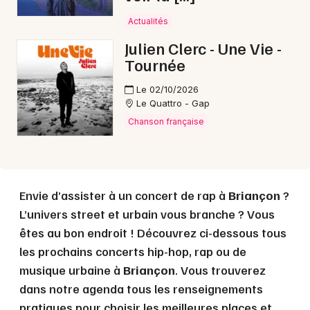
Choisir mes départements
05 - Hautes-Alpes
Actualités
Julien Clerc - Une Vie -
Tournée
Mon email
Le 02/10/2026
Le Quattro - Gap
Je m'abonne
Chanson française
Envie d’assister à un concert de rap à
Briançon
?
L’univers street et urbain vous branche ? Vous
êtes au bon endroit ! Découvrez ci-dessous tous
les prochains concerts hip-hop, rap ou de
musique urbaine à
Briançon
. Vous trouverez
dans notre agenda tous les renseignements
pratiques pour choisir les meilleures places et