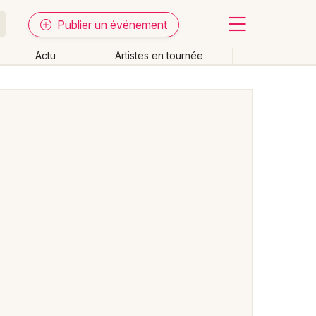
Publier un événement
Actu
Artistes en tournée
Fermer
Effacer les dates
week-end
Autre