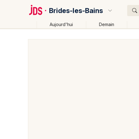
Brides-les-Bains
Aujourd'hui
Demain
Quoi ?
Où ?
Brides-les-Bains et alentours
Savoie (73)
Rhône-
Près de moi
Changer de lieu