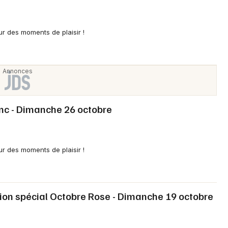
Newsletter des sorties
r des moments de plaisir !
Artistes en tournée
Actus en Savoie
Magazine en Savoie
nc - Dimanche 26 octobre
r des moments de plaisir !
ion spécial Octobre Rose - Dimanche 19 octobre
Choisir mes départements
73 - Savoie