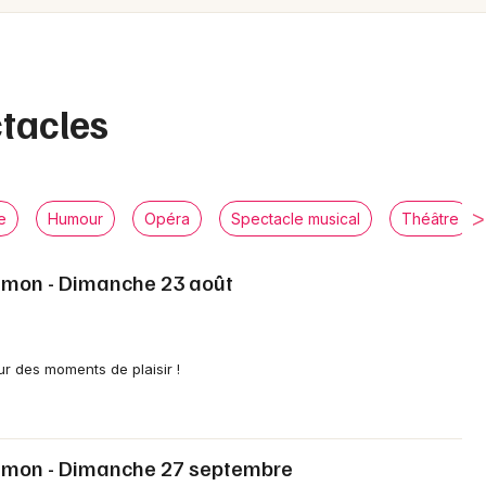
Spectacles
Mulhouse
Concerts
Montpellier
Nantes
Sports
ctacles
Nice
Soirées
Paris
Sorties famille
e
Humour
Opéra
Spectacle musical
Théâtre
Strasbourg
Expos
Lemon - Dimanche 23 août
Toulouse
Sorties & loisirs
Toutes les villes
Spectacles en Rhône-Alpes
r des moments de plaisir !
Spectacles en Auvergne-Rhône-Alpes
Lemon - Dimanche 27 septembre