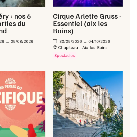
y : nos 6
Cirque Arlette Gruss -
orties du
Essentiel (aix les
nd
Bains)
26 → 09/08/2026
30/09/2026 → 04/10/2026
y
Chapiteau - Aix-les-Bains
Spectacles