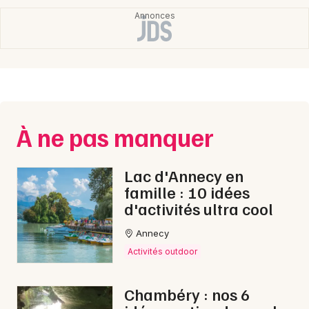
Newsletter des sorties
Artistes en tournée
À ne pas manquer
Actus en Savoie
Magazine en Savoie
Lac d'Annecy en
famille : 10 idées
d'activités ultra cool
Annecy
Activités outdoor
Chambéry : nos 6