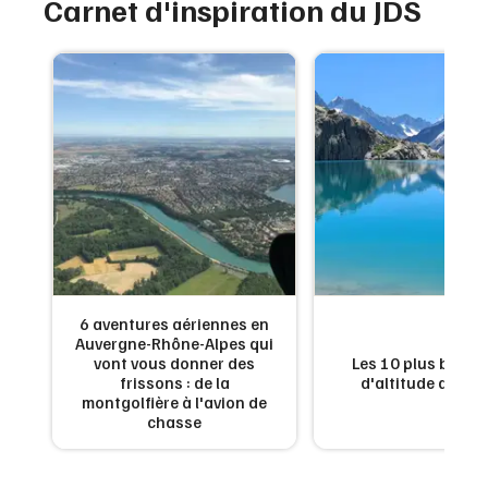
Carnet d'inspiration du JDS
6 aventures aériennes en
Auvergne-Rhône-Alpes qui
es
vont vous donner des
Les 10 plus beaux
n
frissons : de la
d'altitude de Fr
montgolfière à l'avion de
chasse