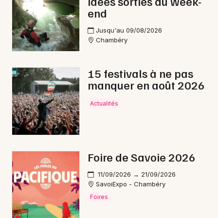
idées sorties du week-
Choisir mes départements
end
73 - Savoie
Jusqu'au 09/08/2026
Chambéry
Mon email
15 festivals à ne pas
Je m'abonne
manquer en août 2026
Actualités
Foire de Savoie 2026
11/09/2026 → 21/09/2026
SavoiExpo - Chambéry
Foires