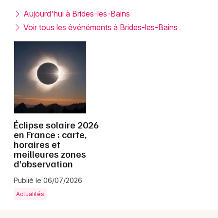
Montpellier
Aujourd'hui à Brides-les-Bains
Spectacles
Nantes
Voir tous les événéments à Brides-les-Bains
Concerts
Nice
Paris
Sports
Strasbourg
Soirées
Toulouse
Sorties famille
Éclipse solaire 2026
Toutes les villes
en France : carte,
Expos
horaires et
meilleures zones
Sorties & loisirs
d’observation
Publié le 06/07/2026
Rhône-Alpes
Actualités
Auvergne-Rhône-Alpes