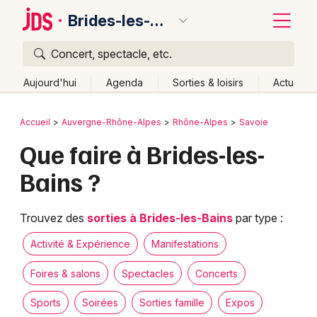
Brides-les-Bains
Concert, spectacle, etc.
Quoi ?
Fermer
Aujourd'hui
Agenda
Sorties & loisirs
Actu
Où ?
Retour
Publier un événement
Accueil
Auvergne-Rhône-Alpes
Rhône-Alpes
Savoie
Brides-les-Bains et alentours
Savoie (73)
Que faire à Brides-les-
Bordeaux
Rhône-Alpes
Partout
Près de moi
Changer de lieu
Bains ?
Colmar
Quand ?
Effacer les dates
Lille
Grands événements
Aujourd'hui
Demain
Ce week-end
Autre
Trouvez des
sorties à Brides-les-Bains
par type :
Lyon
Activité & Expérience
Activité & Expérience
Manifestations
Marseille
Foires & salons
Spectacles
Concerts
Manifestations
Mulhouse
Sports
Soirées
Sorties famille
Expos
Foires & salons