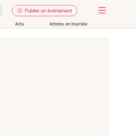
Publier un événement
Actu
Artistes en tournée
Fermer
Effacer les dates
week-end
Autre