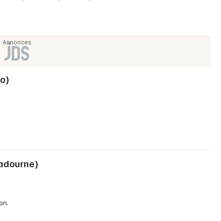
lo)
adourne)
on.