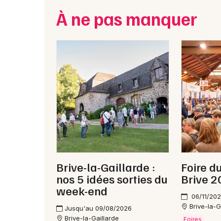
À ne pas manquer
Brive-la-Gaillarde :
Foire d
nos 5 idées sorties du
Brive 
week-end
06/11/202
Brive-la-G
Jusqu'au 09/08/2026
Brive-la-Gaillarde
Foires