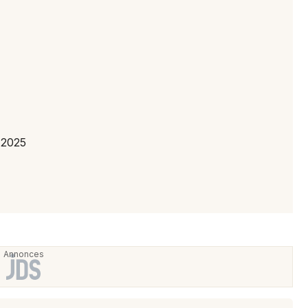
Newsletter des sorties
Artistes en tournée
Actus à Brive-la-Gaillarde
 2025
Magazine à Brive-la-Gaillarde