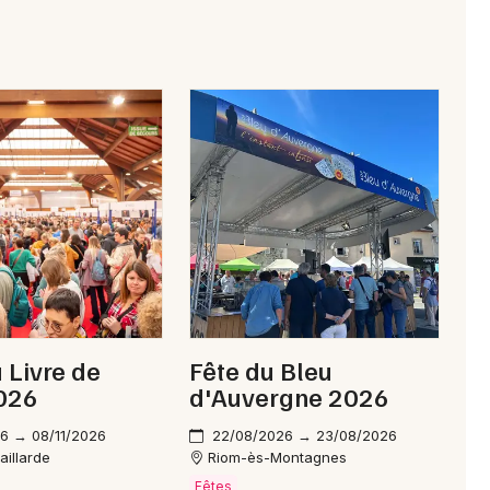
Choisir mes départements
19 - Corrèze
Mon email
Je m'abonne
u Livre de
Fête du Bleu
2026
d'Auvergne 2026
6 → 08/11/2026
22/08/2026 → 23/08/2026
aillarde
Riom-ès-Montagnes
Fêtes