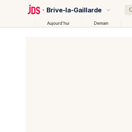
Brive-la-Gaillarde
Aujourd'hui
Demain
Quoi ?
Où ?
Brive-la-Gaillarde et alentours
Corrèze (19)
Limo
Changer de lieu