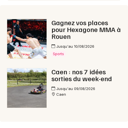
Aujourd'hui en Normandie
Gagnez vos places
pour Hexagone MMA à
Rouen
Newsletter des sorties
Jusqu'au 10/08/2026
Sports
Artistes en tournée
Actus à Caen
Caen : nos 7 idées
sorties du week-end
Magazine à Caen
Jusqu'au 09/08/2026
Caen