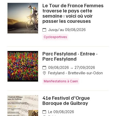
Le Tour de France Femmes
traverse le pays cette
Choisir mes départements
semaine : voici où voir
passer les coureuses
14 - Calvados
Jusqu'au 09/08/2026
Cyclosportives
Mon email
Parc Festyland - Entree -
Je m'abonne
Parc Festyland
09/08/2026 → 27/09/2026
Festyland - Bretteville-sur-Odon
Manifestations à Caen
41e Festival d'Orgue
Baroque de Guibray
Le 09/08/2026