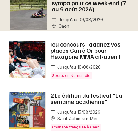
sympa pour ce week-end (7
Montpellier
au 9 août 2026)
Spectacles
Nantes
Jusqu'au 09/08/2026
Caen
Concerts
Nice
Paris
Sports
Jeu concours : gagnez vos
places Carré Or pour
Strasbourg
Hexagone MMA à Rouen !
Soirées
Toulouse
Jusqu'au 10/08/2026
Sorties famille
Sports en Normandie
Toutes les villes
Expos
21e édition du festival "La
semaine acadienne"
Sorties & loisirs
Jusqu'au 15/08/2026
Aujourd'hui dans le Calvados
Saint-Aubin-sur-Mer
Chanson française à Caen
Aujourd'hui en Basse-Normandie