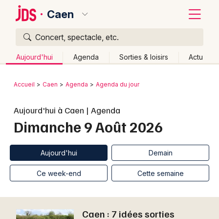
Caen
Concert, spectacle, etc.
Quoi ?
Fermer
Aujourd'hui
Agenda
Sorties & loisirs
Actu
Où ?
Retour
Publier un événement
Accueil
Caen
Agenda
Agenda du jour
Caen et alentours
Calvados (14)
Basse-Normandie
Bordeaux
Aujourd'hui à Caen | Agenda
Partout
Près de moi
Changer de lieu
Dimanche 9 Août 2026
Colmar
Quand ?
Effacer les dates
Lille
Grands événements
Aujourd'hui
Demain
Ce week-end
Autre
Aujourd'hui
Demain
Lyon
Activité & Expérience
Ce week-end
Cette semaine
Marseille
Manifestations
Mulhouse
Caen : 7 idées sorties
Foires & salons