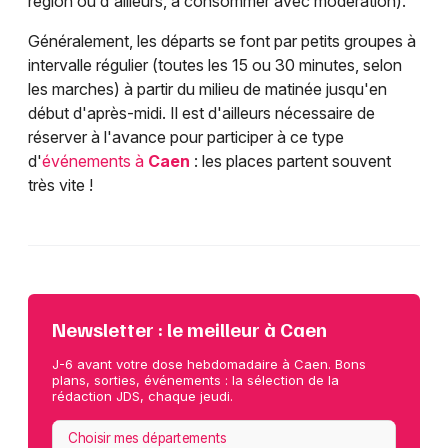
région ou d'ailleurs, à consommer avec modération).
Généralement, les départs se font par petits groupes à
intervalle régulier (toutes les 15 ou 30 minutes, selon
les marches) à partir du milieu de matinée jusqu'en
début d'après-midi. Il est d'ailleurs nécessaire de
réserver à l'avance pour participer à ce type
d'
événements à
Caen
: les places partent souvent
très vite !
Newsletter : le meilleur à Caen
J-6 avant votre dose hebdomadaire à Caen. Bons
plans, sorties, événements : la sélection de la
rédaction JDS, chaque jeudi.
Choisir mes départements