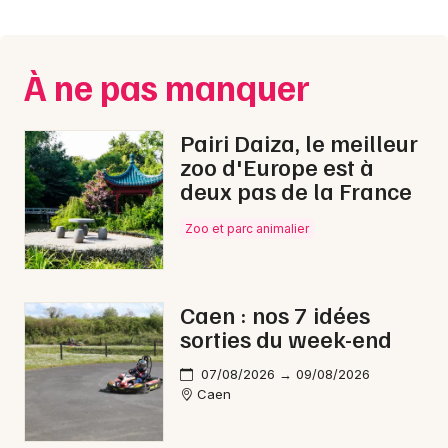
Montpellier
Spectacles
Nantes
À ne pas manquer
Concerts
Nice
Paris
Sports
Pairi Daiza, le meilleur
zoo d'Europe est à
Strasbourg
Soirées
deux pas de la France
Toulouse
Zoo et parc animalier
Sorties famille
Toutes les villes
Expos
Caen : nos 7 idées
Sorties & loisirs
sorties du week-end
Marche gourmande dans le Calvados
07/08/2026 → 09/08/2026
Caen
Marche gourmande en Basse-Normandie