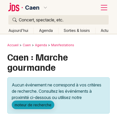
Caen
Concert, spectacle, etc.
Quoi ?
Fermer
Aujourd'hui
Agenda
Sorties & loisirs
Actu
Où ?
Retour
Publier un événement
Accueil
Caen
Agenda
Manifestations
Caen et alentours
Calvados (14)
Basse-Normandie
Caen : Marche
Bordeaux
Partout
Près de moi
Changer de lieu
gourmande
Colmar
Quand ?
Effacer les dates
Lille
Grands événements
Aujourd'hui
Demain
Ce week-end
Autre
Aucun événement ne correspond à vos critères
Lyon
Activité & Expérience
de recherche. Consultez les événéments à
proximité ci-dessous ou utilisez notre
Marseille
Manifestations
moteur de recherche
Mulhouse
Foires & salons