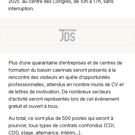
2025 au centre des Congrès, de 10h à 17h, sans
Montpellier
interruption.
Spectacles
Nantes
Concerts
Nice
Paris
Sports
Strasbourg
Soirées
Plus d’une quarantaine d’entreprises et de centres de
Toulouse
formation du bassin caennais seront présents à la
Sorties famille
Toutes les villes
rencontre des visiteurs en quête d’opportunités
professionnelles, attendus en nombre munis de CV et
Expos
de lettres de motivation. De nombreux secteurs
d’activité seront représentés lors de cet évènement
Sorties & loisirs
gratuit et ouvert à tous.
Foires dans le Calvados
Au total, ce sont plus de 500 postes qui seront à
pourvoir, tous types de contrats confondus (CDI,
Foires en Basse-Normandie
CDD, stage, alternance, intérim...).