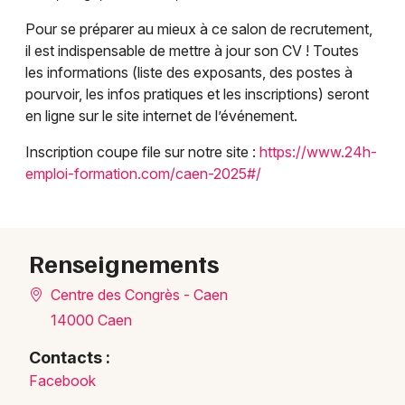
Foires en Normandie
Pour se préparer au mieux à ce salon de recrutement,
il est indispensable de mettre à jour son CV ! Toutes
les informations (liste des exposants, des postes à
pourvoir, les infos pratiques et les inscriptions) seront
en ligne sur le site internet de l’événement.
Newsletter des sorties
Inscription coupe file sur notre site :
https://www.24h-
emploi-formation.com/caen-2025#/
Artistes en tournée
Actus à Caen
Renseignements
Magazine à Caen
Centre des Congrès - Caen
14000 Caen
Contacts :
Facebook