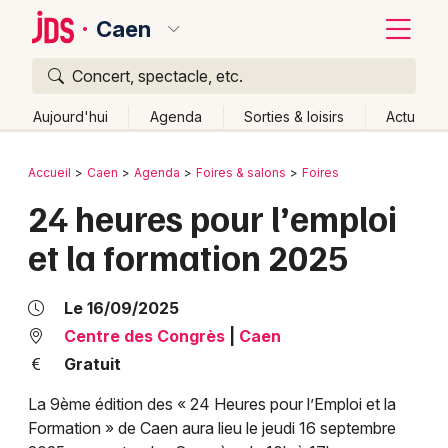
Caen
Concert, spectacle, etc.
Quoi ?
Fermer
Aujourd'hui
Agenda
Sorties & loisirs
Actu
Où ?
Retour
Publier un événement
Accueil
Caen
Agenda
Foires & salons
Foires
Caen et alentours
Calvados (14)
Basse-Normandie
24 heures pour l’emploi
Bordeaux
Partout
Près de moi
Changer de lieu
et la formation 2025
Colmar
Quand ?
Effacer les dates
Lille
Grands événements
Aujourd'hui
Demain
Ce week-end
Autre
Le 16/09/2025
Lyon
Centre des Congrès
|
Caen
Activité & Expérience
Gratuit
Marseille
Manifestations
La 9ème édition des « 24 Heures pour l’Emploi et la
Mulhouse
Formation » de Caen aura lieu le jeudi 16 septembre
Foires & salons