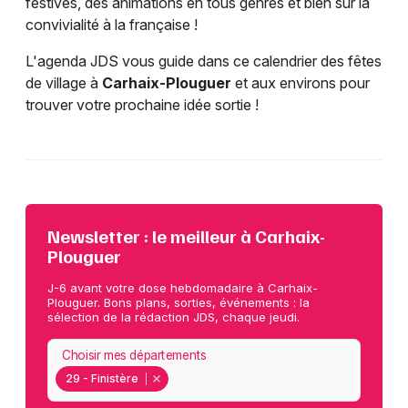
festives, des animations en tous genres et bien sûr la
convivialité à la française !
L'agenda JDS vous guide dans ce calendrier des fêtes
de village à
Carhaix-Plouguer
et aux environs pour
trouver votre prochaine idée sortie !
Newsletter : le meilleur à Carhaix-
Plouguer
J-6 avant votre dose hebdomadaire à Carhaix-
Plouguer. Bons plans, sorties, événements : la
sélection de la rédaction JDS, chaque jeudi.
Choisir mes départements
29 - Finistère