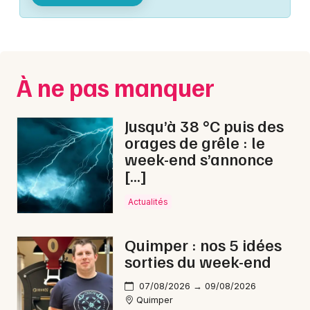
Montpellier
Spectacles
Nantes
Concerts
Nice
À ne pas manquer
Paris
Sports
Strasbourg
Jusqu’à 38 °C puis des
Soirées
orages de grêle : le
Toulouse
week-end s’annonce
Sorties famille
[…]
Toutes les villes
Expos
Actualités
Sorties & loisirs
Quimper : nos 5 idées
sorties du week-end
Fêtes dans le Finistère
07/08/2026 → 09/08/2026
Fêtes en Bretagne
Quimper