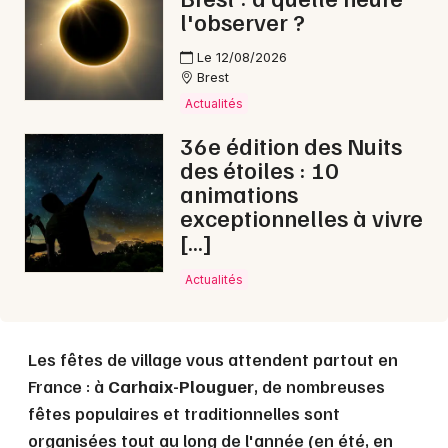
l'observer ?
Choisir mes départements
29 - Finistère
Le 12/08/2026
Brest
Actualités
Mon email
36e édition des Nuits
des étoiles : 10
Je m'abonne
animations
exceptionnelles à vivre
[…]
Actualités
Les fêtes de village vous attendent partout en
France : à
Carhaix-Plouguer
, de nombreuses
fêtes populaires et traditionnelles sont
organisées tout au long de l'année (en été, en