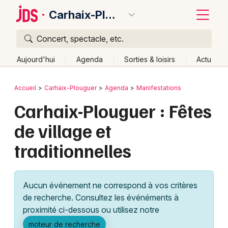
Carhaix-Plouguer
Concert, spectacle, etc.
Quoi ?
Fermer
Aujourd'hui
Agenda
Sorties & loisirs
Actu
Où ?
Retour
Publier un événement
Accueil
Carhaix-Plouguer
Agenda
Manifestations
Carhaix-Plouguer et alentours
Finistère (29)
Carhaix-Plouguer : Fêtes
Bordeaux
Bretagne
Partout
Près de moi
Changer de lieu
de village et
Colmar
Quand ?
Effacer les dates
traditionnelles
Lille
Grands événements
Aujourd'hui
Demain
Ce week-end
Autre
Lyon
Activité & Expérience
Aucun événement ne correspond à vos critères
Marseille
de recherche. Consultez les événéments à
Manifestations
proximité ci-dessous ou utilisez notre
Mulhouse
Foires & salons
moteur de recherche