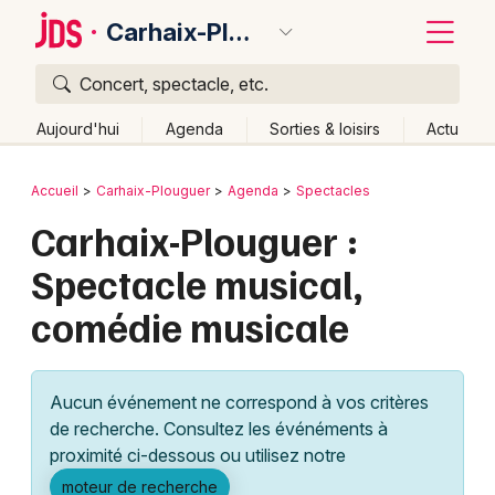
Carhaix-Plouguer
Concert, spectacle, etc.
Quoi ?
Fermer
Aujourd'hui
Agenda
Sorties & loisirs
Actu
Où ?
Retour
Publier un événement
Accueil
Carhaix-Plouguer
Agenda
Spectacles
Carhaix-Plouguer et alentours
Finistère (29)
Carhaix-Plouguer :
Bordeaux
Bretagne
Partout
Près de moi
Changer de lieu
Spectacle musical,
Colmar
Quand ?
Effacer les dates
comédie musicale
Lille
Grands événements
Aujourd'hui
Demain
Ce week-end
Autre
Lyon
Activité & Expérience
Aucun événement ne correspond à vos critères
Marseille
de recherche. Consultez les événéments à
Manifestations
proximité ci-dessous ou utilisez notre
Mulhouse
Foires & salons
moteur de recherche