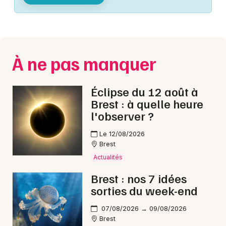
Montpellier
Spectacles
Nantes
Concerts
Nice
À ne pas manquer
Paris
Sports
Strasbourg
Éclipse du 12 août à
Soirées
Brest : à quelle heure
Toulouse
l'observer ?
Sorties famille
Toutes les villes
Le 12/08/2026
Expos
Brest
Actualités
Sorties & loisirs
Brest : nos 7 idées
sorties du week-end
Spectacle musical dans le Finistère
07/08/2026 → 09/08/2026
Spectacle musical en Bretagne
Brest