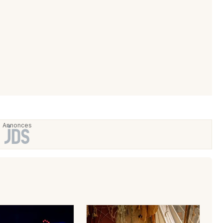
Choisir mes départements
22 - Côtes d'Armor
Mon email
Je m'abonne