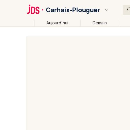
Carhaix-Plouguer
Aujourd'hui
Demain
Quoi ?
Où ?
Carhaix-Plouguer et alentours
Côtes d'Armor (22)
Près de moi
Changer de lieu