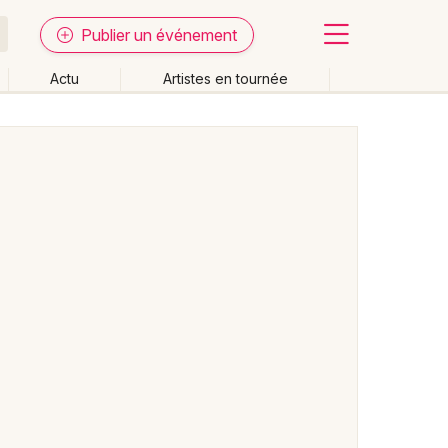
Publier un événement
Actu
Artistes en tournée
Fermer
Effacer les dates
week-end
Autre