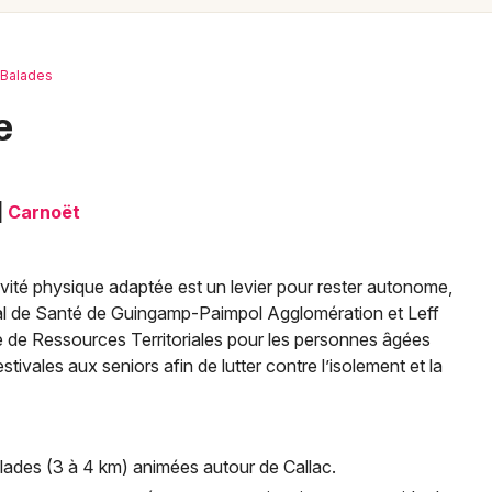
Spectacles
Mulhouse
Concerts
Montpellier
Balades
Nantes
Sports
e
Nice
Soirées
Paris
|
Carnoët
Sorties famille
Strasbourg
Expos
Toulouse
tivité physique adaptée est un levier pour rester autonome,
al de Santé de Guingamp-Paimpol Agglomération et Leff
Sorties & loisirs
Toutes les villes
 de Ressources Territoriales pour les personnes âgées
ivales aux seniors afin de lutter contre l’isolement et la
Balades dans les Côtes d'Armor
Balades en Bretagne
 balades (3 à 4 km) animées autour de Callac.