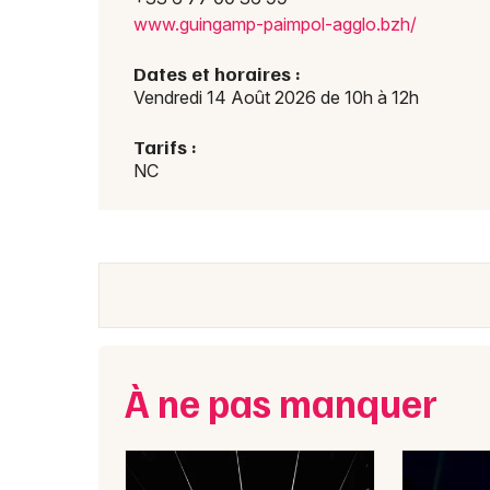
www.g
uinga
mp-pa
impol
-aggl
o.bzh
/
Dates et horaires :
Vendredi 14 Août 2026 de 10h à 12h
Tarifs :
NC
À ne pas manquer