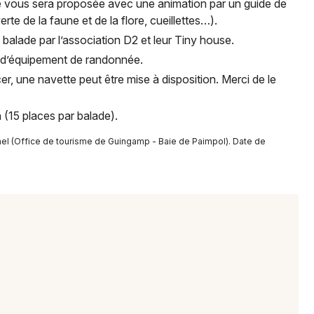
use vous sera proposée avec une animation par un guide de
te de la faune et de la flore, cueillettes…).
 balade par l’association D2 et leur Tiny house.
Newsletter des sorties
n d’équipement de randonnée.
Artistes en tournée
, une navette peut être mise à disposition. Merci de le
Actus à Carhaix-Plouguer
n (15 places par balade).
nel (Office de tourisme de Guingamp - Baie de Paimpol). Date de
Magazine à Carhaix-Plouguer