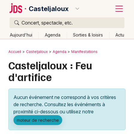
Casteljaloux
Concert, spectacle, etc.
Quoi ?
Fermer
Aujourd'hui
Agenda
Sorties & loisirs
Actu
Où ?
Retour
Publier un événement
Accueil
Casteljaloux
Agenda
Manifestations
Casteljaloux et alentours
Lot-et-Garonne (47)
Casteljaloux : Feu
Bordeaux
Aquitaine
Partout
Près de moi
Changer de lieu
d'artifice
Colmar
Quand ?
Effacer les dates
Lille
Grands événements
Aujourd'hui
Demain
Ce week-end
Autre
Aucun événement ne correspond à vos critères
Lyon
Activité & Expérience
de recherche. Consultez les événéments à
proximité ci-dessous ou utilisez notre
Marseille
Manifestations
moteur de recherche
Mulhouse
Foires & salons