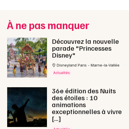
Montpellier
Spectacles
Nantes
À ne pas manquer
Concerts
Nice
Paris
Sports
Découvrez la nouvelle
parade "Princesses
Strasbourg
Soirées
Disney"
Toulouse
Disneyland Paris - Marne-la-Vallée
Sorties famille
Toutes les villes
Actualités
Expos
36e édition des Nuits
Sorties & loisirs
des étoiles : 10
animations
Feu d'artifice en Aquitaine
exceptionnelles à vivre
[…]
Feu d'artifice en Nouvelle-Aquitaine