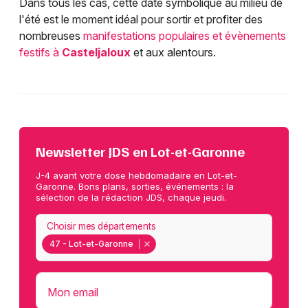
Dans tous les cas, cette date symbolique au milieu de
l'été est le moment idéal pour sortir et profiter des
nombreuses
manifestations populaires et évènements
festifs à
Casteljaloux
et aux alentours.
Newsletter JDS en Lot-et-Garonne
J-4 avant votre dose hebdomadaire en Lot-et-
Garonne. Bons plans, sorties, événements : la
sélection de la rédaction JDS, chaque jeudi.
Choisir mes départements
47 - Lot-et-Garonne
Mon email