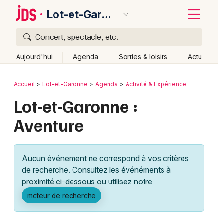
Lot-et-Garonne
Concert, spectacle, etc.
Quoi ?
Fermer
Aujourd'hui
Agenda
Sorties & loisirs
Actu
Où ?
Retour
Publier un événement
Accueil
Lot-et-Garonne
Agenda
Activité & Expérience
Lot-et-Garonne (47)
Aquitaine
Partout
Près de moi
Lot-et-Garonne :
Bordeaux
Changer de lieu
Aventure
Colmar
Quand ?
Effacer les dates
Lille
Grands événements
Aujourd'hui
Demain
Ce week-end
Autre
Aucun événement ne correspond à vos critères
Lyon
Activité & Expérience
de recherche. Consultez les événéments à
proximité ci-dessous ou utilisez notre
Marseille
Manifestations
moteur de recherche
Mulhouse
Foires & salons