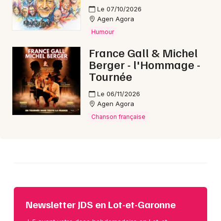
Choisir mes départements
Le 07/10/2026
47 - Lot-et-Garonne
Agen Agora
Humour
France Gall & Michel
Mon email
Berger - l'Hommage -
Tournée
Je m'abonne
Le 06/11/2026
Agen Agora
Chanson française
Newsletter JDS en Lot-et-Garonne