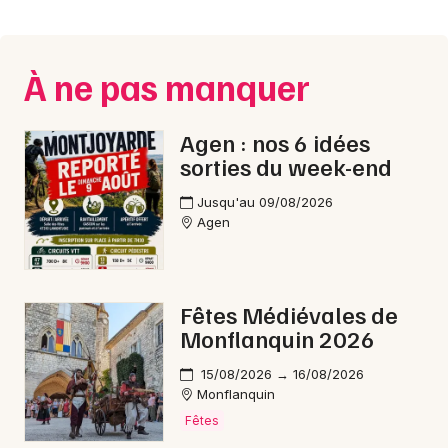
Montpellier
Spectacles
Nantes
À ne pas manquer
Concerts
Nice
Paris
Sports
Agen : nos 6 idées
sorties du week-end
Strasbourg
Soirées
Jusqu'au 09/08/2026
Toulouse
Agen
Sorties famille
Toutes les villes
Expos
Fêtes Médiévales de
Sorties & loisirs
Monflanquin 2026
Aventure en Aquitaine
15/08/2026 → 16/08/2026
Monflanquin
Fêtes
Aventure en Nouvelle-Aquitaine