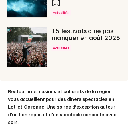
[…]
Choisir mes départements
47 - Lot-et-Garonne
Actualités
15 festivals à ne pas
Mon email
manquer en août 2026
Je m'abonne
Actualités
Restaurants, casinos et cabarets de la région
vous accueillent pour des dîners spectacles en
Lot-et-Garonne
. Une soirée d’exception autour
d’un bon repas et d’un spectacle concocté avec
soin.