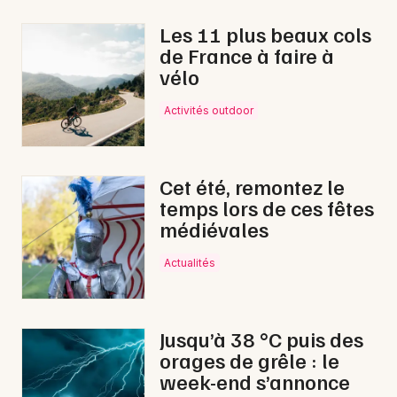
Les 11 plus beaux cols
de France à faire à
vélo
Newsletter des sorties
Activités outdoor
Artistes en tournée
Actus en Lot-et-Garonne
Cet été, remontez le
temps lors de ces fêtes
Magazine en Lot-et-Garonne
médiévales
Actualités
Jusqu’à 38 °C puis des
orages de grêle : le
week-end s’annonce