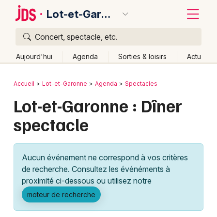
Lot-et-Garonne
Concert, spectacle, etc.
Quoi ?
Fermer
Aujourd'hui
Agenda
Sorties & loisirs
Actu
Où ?
Retour
Publier un événement
Accueil
Lot-et-Garonne
Agenda
Spectacles
Lot-et-Garonne (47)
Aquitaine
Partout
Près de moi
Lot-et-Garonne : Dîner
Bordeaux
Changer de lieu
spectacle
Colmar
Quand ?
Effacer les dates
Lille
Grands événements
Aujourd'hui
Demain
Ce week-end
Autre
Aucun événement ne correspond à vos critères
Lyon
Activité & Expérience
de recherche. Consultez les événéments à
proximité ci-dessous ou utilisez notre
Marseille
Manifestations
moteur de recherche
Mulhouse
Foires & salons