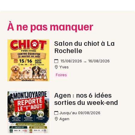
Montpellier
Spectacles
Nantes
À ne pas manquer
Concerts
Nice
Paris
Sports
Salon du chiot à La
Rochelle
Strasbourg
Soirées
15/08/2026 → 16/08/2026
Toulouse
Yves
Sorties famille
Foires
Toutes les villes
Expos
Agen : nos 6 idées
Sorties & loisirs
sorties du week-end
Dîner spectacle en Aquitaine
Jusqu'au 09/08/2026
Agen
Dîner spectacle en Nouvelle-Aquitaine