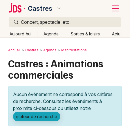
Castres
Concert, spectacle, etc.
Quoi ?
Fermer
Aujourd'hui
Agenda
Sorties & loisirs
Actu
Où ?
Retour
Publier un événement
Accueil
Castres
Agenda
Manifestations
Castres et alentours
Tarn (81)
Midi-Pyrénées
Castres : Animations
Bordeaux
Partout
Près de moi
Changer de lieu
commerciales
Colmar
Quand ?
Effacer les dates
Lille
Grands événements
Aujourd'hui
Demain
Ce week-end
Autre
Aucun événement ne correspond à vos critères
Lyon
Activité & Expérience
de recherche. Consultez les événéments à
proximité ci-dessous ou utilisez notre
Marseille
Manifestations
moteur de recherche
Mulhouse
Foires & salons