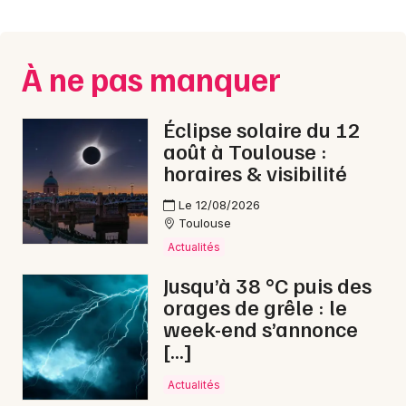
Montpellier
Spectacles
Nantes
À ne pas manquer
Concerts
Nice
Paris
Sports
Éclipse solaire du 12
août à Toulouse :
Strasbourg
Soirées
horaires & visibilité
Toulouse
Le 12/08/2026
Sorties famille
Toulouse
Toutes les villes
Actualités
Expos
Jusqu’à 38 °C puis des
Sorties & loisirs
orages de grêle : le
week-end s’annonce
Animations commerciales dans le Tarn
[…]
Animations commerciales en Midi-Pyrénées
Actualités