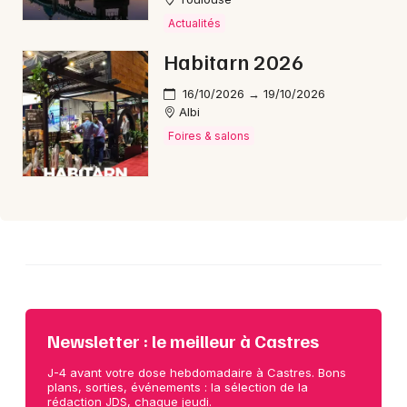
Actualités
Choisir mes départements
Habitarn 2026
81 - Tarn
16/10/2026 → 19/10/2026
Albi
Mon email
Foires & salons
Je m'abonne
Newsletter : le meilleur à Castres
J-4 avant votre dose hebdomadaire à Castres. Bons
plans, sorties, événements : la sélection de la
rédaction JDS, chaque jeudi.