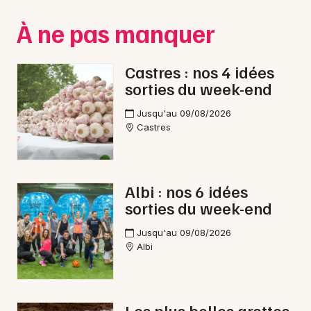
Montpellier
À ne pas manquer
Spectacles
Nantes
Concerts
Nice
Castres : nos 4 idées
sorties du week-end
Paris
Sports
Jusqu'au 09/08/2026
Strasbourg
Soirées
Castres
Toulouse
Sorties famille
Toutes les villes
Albi : nos 6 idées
Expos
sorties du week-end
Sorties & loisirs
Jusqu'au 09/08/2026
Albi
Nature dans le Tarn
Nature en Midi-Pyrénées
Les plus belles grottes