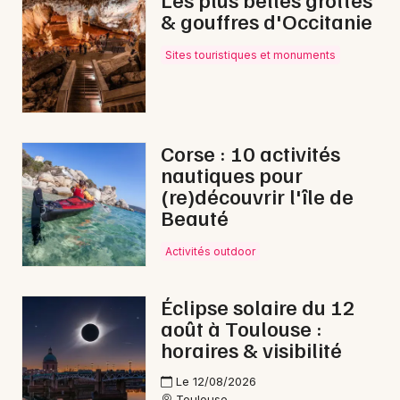
& gouffres d'Occitanie
Nature en Occitanie
Sites touristiques et monuments
Newsletter des sorties
Corse : 10 activités
nautiques pour
Artistes en tournée
(re)découvrir l'île de
Beauté
Actus à Castres
Activités outdoor
Magazine à Castres
Éclipse solaire du 12
août à Toulouse :
horaires & visibilité
Le 12/08/2026
Toulouse