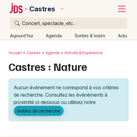
Castres
Concert, spectacle, etc.
Quoi ?
Fermer
Aujourd'hui
Agenda
Sorties & loisirs
Actu
Où ?
Retour
Publier un événement
Accueil
Castres
Agenda
Activité & Expérience
Castres et alentours
Tarn (81)
Midi-Pyrénées
Castres : Nature
Bordeaux
Partout
Près de moi
Changer de lieu
Colmar
Quand ?
Effacer les dates
Aucun événement ne correspond à vos critères
Lille
Grands événements
Aujourd'hui
Demain
Ce week-end
Autre
de recherche. Consultez les événéments à
Lyon
proximité ci-dessous ou utilisez notre
Activité & Expérience
moteur de recherche
Marseille
Manifestations
Mulhouse
Foires & salons