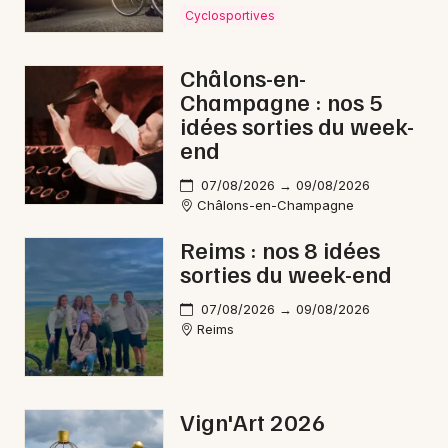
Cyclosportives
Marche gourmande dans le Grand Est
Châlons-en-
Champagne : nos 5
idées sorties du week-
end
Newsletter des sorties
07/08/2026 → 09/08/2026
Artistes en tournée
Châlons-en-Champagne
Actus à Châlons-en-Champagne
Reims : nos 8 idées
sorties du week-end
Magazine à Châlons-en-Champagne
07/08/2026 → 09/08/2026
Reims
Vign'Art 2026