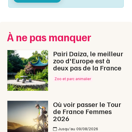
Montpellier
Spectacles
Nantes
Concerts
Nice
À ne pas manquer
Paris
Sports
Strasbourg
Pairi Daiza, le meilleur
Soirées
zoo d'Europe est à
Toulouse
deux pas de la France
Sorties famille
Toutes les villes
Zoo et parc animalier
Expos
Sorties & loisirs
Où voir passer le Tour
de France Femmes
Marche gourmande dans la Marne
2026
Marche gourmande en Champagne-Ardenne
Jusqu'au 09/08/2026