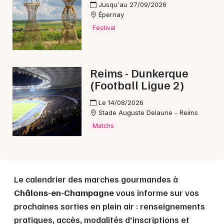
Jusqu'au 27/09/2026
Épernay
Festival
Choisir mes départements
51 - Marne
Reims - Dunkerque
(Football Ligue 2)
Mon email
Le 14/08/2026
Stade Auguste Delaune - Reims
Je m'abonne
Matchs
Le calendrier des marches gourmandes à
Châlons-en-Champagne
vous informe sur vos
prochaines sorties en plein air : renseignements
pratiques, accès, modalités d'inscriptions et