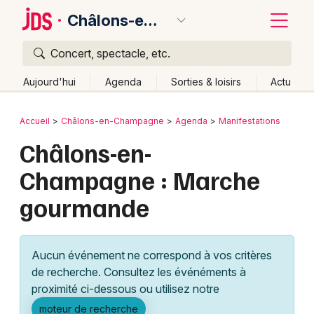
Châlons-en-Champagne
Concert, spectacle, etc.
Quoi ?
Fermer
Aujourd'hui
Agenda
Sorties & loisirs
Actu
Où ?
Retour
Publier un événement
Accueil
Châlons-en-Champagne
Agenda
Manifestations
Châlons-en-Champagne et alentours
Marne (51)
Châlons-en-
Bordeaux
Champagne-Ardenne
Partout
Près de moi
Champagne : Marche
Changer de lieu
Colmar
gourmande
Quand ?
Effacer les dates
Lille
Grands événements
Aujourd'hui
Demain
Ce week-end
Autre
Lyon
Activité & Expérience
Aucun événement ne correspond à vos critères
Marseille
de recherche. Consultez les événéments à
Manifestations
proximité ci-dessous ou utilisez notre
Mulhouse
Foires & salons
moteur de recherche