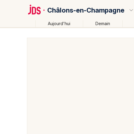
Châlons-en-Champagne
Aujourd'hui
Demain
Quoi ?
Où ?
Châlons-en-Champagne et alentours
Marne (51)
Partout
Près de moi
Changer de lieu