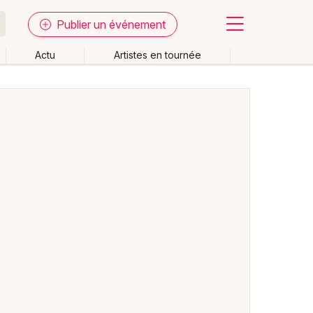
Publier un événement
Actu
Artistes en tournée
Fermer
Effacer les dates
week-end
Autre