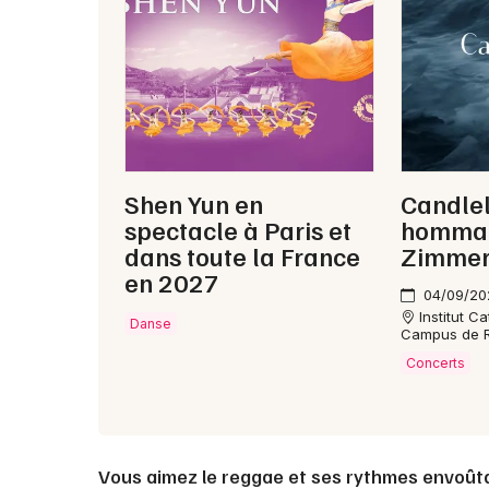
Shen Yun en
Candlel
spectacle à Paris et
hommag
dans toute la France
Zimme
en 2027
04/09/20
Institut C
Danse
Campus de 
Concerts
Vous aimez le reggae et ses rythmes envoût