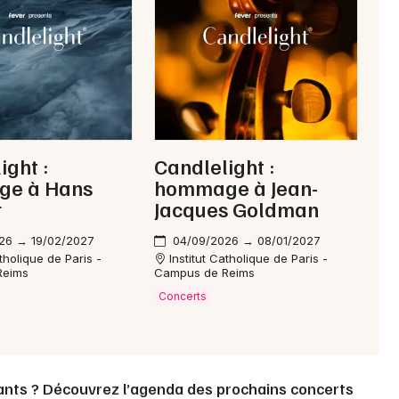
Choisir mes départements
51 - Marne
Mon email
ight :
Candlelight :
e à Hans
hommage à Jean-
Je m'abonne
r
Jacques Goldman
26 → 19/02/2027
04/09/2026 → 08/01/2027
atholique de Paris -
Institut Catholique de Paris -
Reims
Campus de Reims
Concerts
ants ? Découvrez l’agenda des prochains concerts