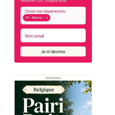
rédaction JDS, chaque jeudi.
Choisir mes départements
51 - Marne
Mon email
Je m'abonne