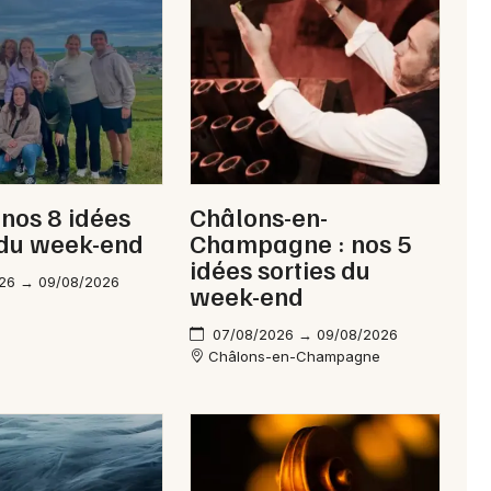
Newsletter des sorties
Artistes en tournée
 nos 8 idées
Châlons-en-
Actus à Châlons-en-Champagne
 du week-end
Champagne : nos 5
idées sorties du
Magazine à Châlons-en-Champagne
26 → 09/08/2026
week-end
07/08/2026 → 09/08/2026
Châlons-en-Champagne