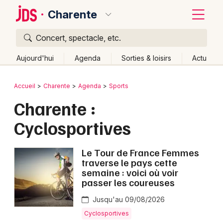
Charente
Concert, spectacle, etc.
Quoi ?
Fermer
Aujourd'hui
Agenda
Sorties & loisirs
Actu
Où ?
Retour
Publier un événement
Accueil
Charente
Agenda
Sports
Charente (16)
Poitou-Charente
Partout
Près de moi
Charente :
Bordeaux
Changer de lieu
Cyclosportives
Colmar
Quand ?
Effacer les dates
Lille
Grands événements
Aujourd'hui
Demain
Ce week-end
Autre
Le Tour de France Femmes
traverse le pays cette
Lyon
semaine : voici où voir
Activité & Expérience
passer les coureuses
Marseille
Manifestations
Jusqu'au 09/08/2026
Mulhouse
Cyclosportives
Foires & salons