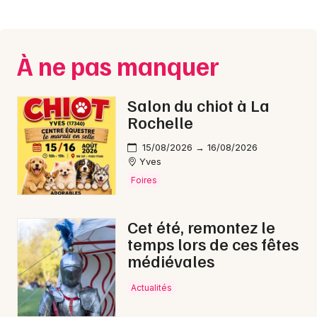
Montpellier
Spectacles
Nantes
À ne pas manquer
Concerts
Nice
Paris
Sports
Salon du chiot à La
Rochelle
Strasbourg
Soirées
15/08/2026 → 16/08/2026
Toulouse
Yves
Sorties famille
Toutes les villes
Foires
Expos
Cet été, remontez le
Sorties & loisirs
temps lors de ces fêtes
médiévales
Cyclosportives en Poitou-Charente
Actualités
Cyclosportives en Nouvelle-Aquitaine