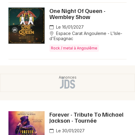
Montpellier
One Night Of Queen -
Spectacles
Nantes
Wembley Show
Concerts
Nice
Le 16/01/2027
Espace Carat Angouleme - L'Isle-
d'Espagnac
Paris
Sports
Rock / metal à Angoulême
Strasbourg
Soirées
Toulouse
Sorties famille
Toutes les villes
Expos
Sorties & loisirs
Rock / metal en Poitou-Charente
Forever - Tribute To Michael
Jackson - Tournée
Rock / metal en Nouvelle-Aquitaine
Le 30/01/2027