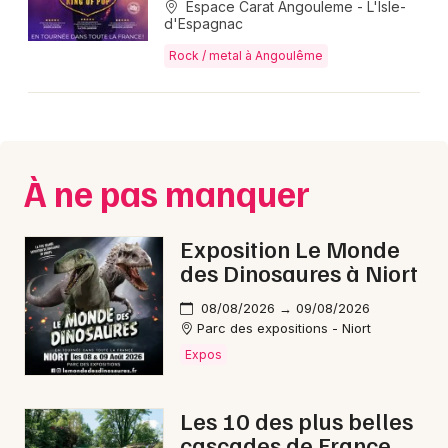
Espace Carat Angouleme - L'Isle-
d'Espagnac
Rock / metal à Angoulême
Newsletter des sorties
Artistes en tournée
À ne pas manquer
Actus en Charente
Magazine en Charente
Exposition Le Monde
des Dinosaures à Niort
08/08/2026 → 09/08/2026
Parc des expositions - Niort
Expos
Les 10 des plus belles
cascades de France