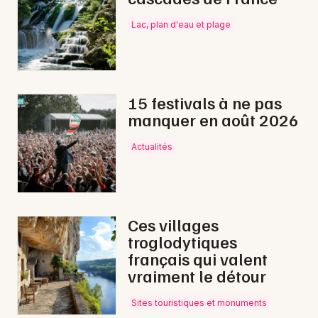
Choisir mes départements
16 - Charente
Lac, plan d'eau et plage
Mon email
15 festivals à ne pas
Je m'abonne
manquer en août 2026
Actualités
Ces villages
troglodytiques
français qui valent
vraiment le détour
Sites touristiques et monuments