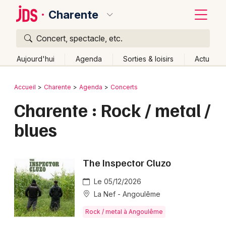
Charente
Concert, spectacle, etc.
Quoi ?
Fermer
Aujourd'hui
Agenda
Sorties & loisirs
Actu
Où ?
Retour
Publier un événement
Accueil
Charente
Agenda
Concerts
Charente (16)
Poitou-Charente
Partout
Près de moi
Charente : Rock / metal /
Bordeaux
Changer de lieu
blues
Colmar
Quand ?
Effacer les dates
Lille
Grands événements
Aujourd'hui
Demain
Ce week-end
Autre
The Inspector Cluzo
Lyon
Activité & Expérience
Le 05/12/2026
Marseille
La Nef - Angoulême
Manifestations
Mulhouse
Rock / metal à Angoulême
Foires & salons