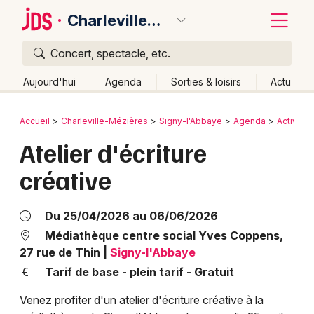
Charleville-Mézières
Concert, spectacle, etc.
Quoi ?
Fermer
Aujourd'hui
Agenda
Sorties & loisirs
Actu
Où ?
Retour
Publier un événement
Accueil
Charleville-Mézières
Signy-l'Abbaye
Agenda
Activité
Charleville-Mézières et alentours
Ardennes (08)
Atelier d'écriture
Bordeaux
Champagne-Ardenne
Partout
Près de moi
créative
Changer de lieu
Colmar
Quand ?
Effacer les dates
Lille
Grands événements
Du 25/04/2026 au 06/06/2026
Aujourd'hui
Demain
Ce week-end
Autre
Lyon
Médiathèque centre social Yves Coppens,
Activité & Expérience
27 rue de Thin
|
Signy-l'Abbaye
Marseille
Tarif de base - plein tarif - Gratuit
Manifestations
Mulhouse
Venez profiter d'un atelier d'écriture créative à la
Foires & salons