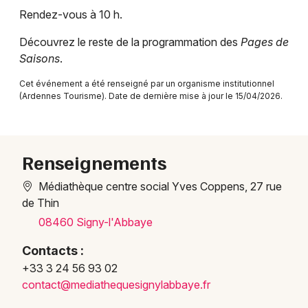
Rendez-vous à 10 h.
Ateliers dans le Grand Est
Découvrez le reste de la programmation des
Pages de
Saisons
.
Cet événement a été renseigné par un organisme institutionnel
(Ardennes Tourisme). Date de dernière mise à jour le 15/04/2026.
Newsletter des sorties
Artistes en tournée
Renseignements
Actus à Charleville-Mézières
Médiathèque centre social Yves Coppens, 27 rue
Magazine à Charleville-Mézières
de Thin
08460 Signy-l'Abbaye
Contacts :
+33 3 24 56 93 02
conta
ct@me
diath
eques
ignyl
abbay
e.fr