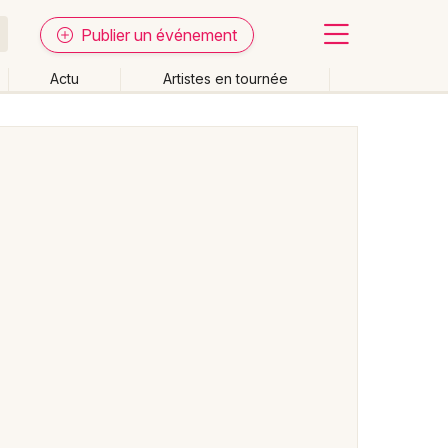
Publier un événement
Actu
Artistes en tournée
Fermer
Effacer les dates
week-end
Autre