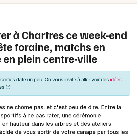
Spectacles
Mulhouse
Concerts
Montpellier
Nantes
Sports
ater à Chartres ce week-end
Nice
fête foraine, matchs en
Soirées
Paris
en plein centre-ville
Sorties famille
Strasbourg
Expos
Toulouse
sorties date un peu. On vous invite à aller voir des
idées
es 😊
Sorties & loisirs
Toutes les villes
Agenda en Eure-et-Loir
s ne chôme pas, et c'est peu de dire. Entre la
 sportifs à ne pas rater, une cérémonie
Agenda dans le Centre
en hauteur dans les arbres et des ateliers
 décidé de vous sortir de votre canapé par tous les
Agenda dans le Centre-Val de Loire