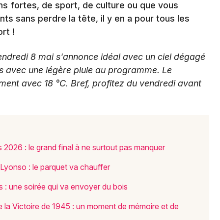
 fortes, de sport, de culture ou que vous
s sans perdre la tête, il y en a pour tous les
rt !
Newsletter des sorties
ndredi 8 mai s'annonce idéal avec un ciel dégagé
s avec une légère pluie au programme. Le
Artistes en tournée
ement avec 18 °C. Bref, profitez du vendredi avant
Actus à Chartres
Magazine à Chartres
 2026 : le grand final à ne surtout pas manquer
Lyonso : le parquet va chauffer
 : une soirée qui va envoyer du bois
de la Victoire de 1945 : un moment de mémoire et de