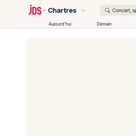
Chartres
Concert, s
Aujourd'hui
Demain
Quoi ?
Où ?
Chartres et alentours
Eure-et-Loir (28)
Centre
Changer de lieu