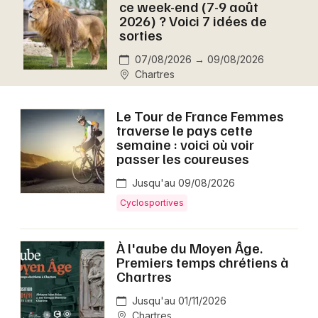
ce week-end (7-9 août
Montpellier
2026) ? Voici 7 idées de
Spectacles
sorties
Nantes
07/08/2026 → 09/08/2026
Concerts
Nice
Chartres
Paris
Sports
Le Tour de France Femmes
Strasbourg
traverse le pays cette
Soirées
semaine : voici où voir
Toulouse
passer les coureuses
Sorties famille
Toutes les villes
Jusqu'au 09/08/2026
Expos
Cyclosportives
Sorties & loisirs
À l'aube du Moyen Âge.
Premiers temps chrétiens à
Aujourd'hui en Eure-et-Loir
Chartres
Aujourd'hui dans le Centre
Jusqu'au 01/11/2026
Chartres