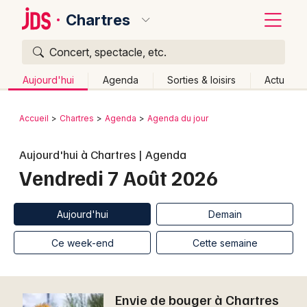
Chartres
Concert, spectacle, etc.
Quoi ?
Fermer
Aujourd'hui
Agenda
Sorties & loisirs
Actu
Où ?
Retour
Publier un événement
Accueil
Chartres
Agenda
Agenda du jour
Chartres et alentours
Eure-et-Loir (28)
Centre
Bordeaux
Aujourd'hui à Chartres | Agenda
Partout
Près de moi
Changer de lieu
Vendredi 7 Août 2026
Colmar
Quand ?
Effacer les dates
Lille
Grands événements
Aujourd'hui
Demain
Ce week-end
Autre
Aujourd'hui
Demain
Lyon
Activité & Expérience
Ce week-end
Cette semaine
Marseille
Manifestations
Mulhouse
Envie de bouger à Chartres
Foires & salons