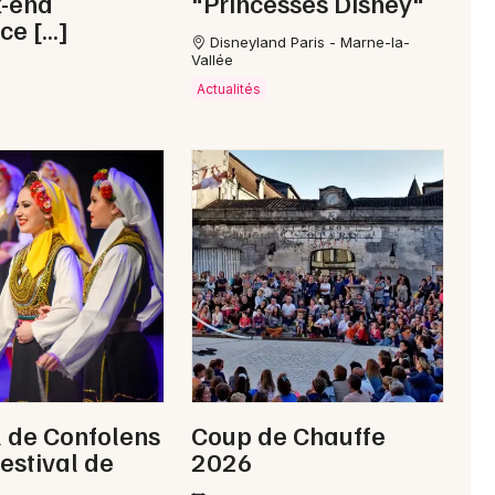
k-end
"Princesses Disney"
ce […]
Disneyland Paris - Marne-la-
Vallée
Actualités
l de Confolens
Coup de Chauffe
festival de
2026
e