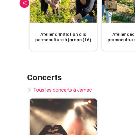
rte à la
Atelier d'initiation à la
Atelier déc
rnac (16)
permaculture à Jarnac (16)
permaculture
Concerts
Tous les concerts à Jarnac