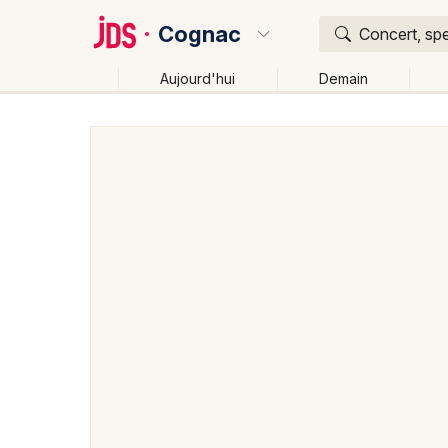
Cognac
Concert, spe
Aujourd'hui
Demain
Quoi ?
Où ?
Cognac et alentours
Charente (16)
Poitou-Chare
Changer de lieu