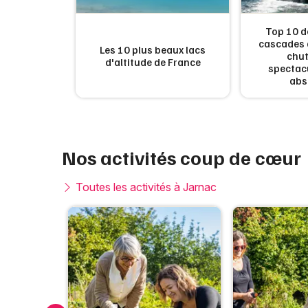
ux zoos de
Top 10 d
r en 2026 :
cascades d
Les 10 plus beaux lacs
 safaris en
chut
d'altitude de France
s face aux
spectacu
s
abs
Nos activités coup de cœur
Toutes les activités à Jarnac