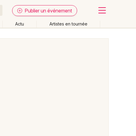
Publier un événement
Actu
Artistes en tournée
Fermer
Effacer les dates
week-end
Autre