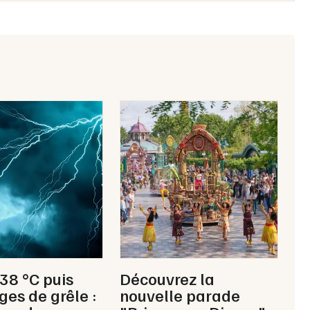
Choisir mes départements
16 - Charente
Mon email
Je m'abonne
 38 °C puis
Découvrez la
ges de grêle :
nouvelle parade