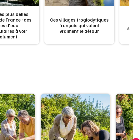
es plus belles
e France : des
Ces villages troglodytiques
Les l
es d'eau
français qui valent
spect
laires à voir
vraiment le détour
olument