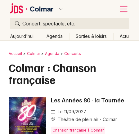
Colmar
Concert, spectacle, etc.
Quoi ?
Fermer
Aujourd'hui
Agenda
Sorties & loisirs
Actu
Où ?
Retour
Publier un événement
Accueil
Colmar
Agenda
Concerts
Colmar et alentours
Haut-Rhin (68)
Alsace
Partout
Colmar : Chanson
Bordeaux
Près de moi
Changer de lieu
française
Colmar
Quand ?
Effacer les dates
Lille
Grands événements
Aujourd'hui
Demain
Ce week-end
Autre
Les Années 80 - la Tournée
Lyon
Activité & Expérience
Le 11/09/2027
Marseille
Théâtre de plein air - Colmar
Manifestations
Mulhouse
Chanson française à Colmar
Foires & salons