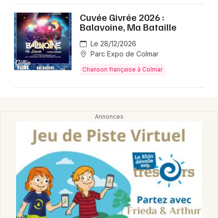
Montpellier
Cuvée Givrée 2026 :
Spectacles
Nantes
Balavoine, Ma Bataille
Concerts
Nice
Le 28/12/2026
Parc Expo de Colmar
Paris
Sports
Chanson française à Colmar
Strasbourg
Soirées
Toulouse
Sorties famille
Toutes les villes
Expos
Sorties & loisirs
Chanson française dans le Haut-Rhin
Chanson française en Alsace