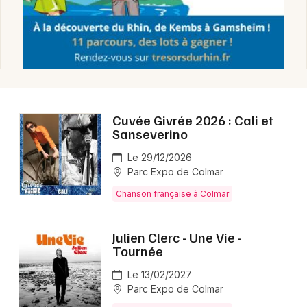
Chanson française dans le Grand Est
Jeux concours
Cuvée Givrée 2026 : Cali et
Sanseverino
Newsletter des sorties
Le 29/12/2026
Artistes en tournée
Parc Expo de Colmar
Chanson française à Colmar
Actus à Colmar
Magazine à Colmar
Julien Clerc - Une Vie -
Tournée
Actus tourisme & loisirs
Le 13/02/2027
Parc Expo de Colmar
Restaurants