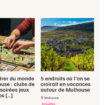
Jeux concours
Newsletter des sorties
Artistes en tournée
Actus à Colmar
Magazine à Colmar
trer du monde
5 endroits où l'on se
Actus tourisme & loisirs
use : clubs de
croirait en vacances
 soirées jeux
autour de Mulhouse
Restaurants
os […]
Mulhouse
Actualités