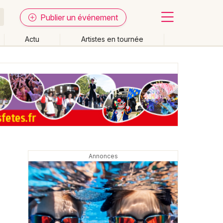
Publier un événement
Actu
Artistes en tournée
Fermer
Effacer les dates
week-end
Autre