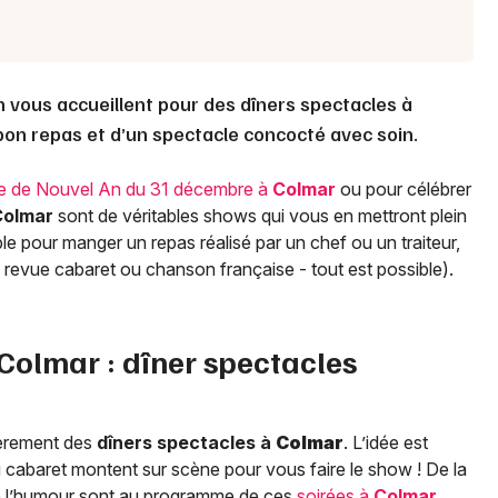
n vous accueillent pour des dîners spectacles à
bon repas et d’un spectacle concocté avec soin.
ée de Nouvel An du 31 décembre à
Colmar
ou pour célébrer
Colmar
sont de véritables shows qui vous en mettront plein
able pour manger un repas réalisé par un chef ou un traiteur,
 revue cabaret ou chanson française - tout est possible).
Colmar
: dîner spectacles
lièrement des
dîners spectacles à
Colmar
. L’idée est
 du cabaret montent sur scène pour vous faire le show ! De la
e l’humour sont au programme de ces
soirées à
Colmar
.