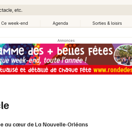
tacle, etc.
Ce week-end
Agenda
Sorties & loisirs
Retour
Publier un événement
Quand ?
Aujourd'hui
Demain
Ce 
tout
Près de moi
Bordeaux
Grands événements
Colmar
Activité & Expérience
Lille
le
Manifestations
Lyon
Foires & salons
ge au cœur de La Nouvelle-Orléans
Marseille