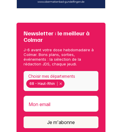
Newsletter : le meilleur à
Colmar
J-6 avant votre dose hebdomadaire à
Colmar. Bons plans, sorties,
événements : la sélection de la
rédaction JDS, chaque jeudi.
Choisir mes départements
68 - Haut-Rhin
Mon email
Je m'abonne