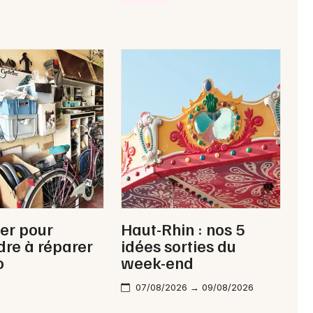
Choisir mes départements
68 - Haut-Rhin
Mon email
ier pour
Haut-Rhin : nos 5
Je m'abonne
re à réparer
idées sorties du
o
week-end
07/08/2026 → 09/08/2026