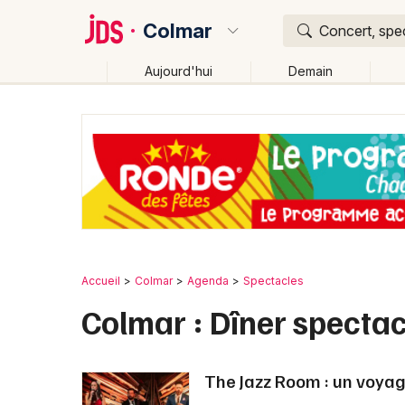
Colmar
Concert, spec
Aujourd'hui
Demain
Quoi ?
Où ?
Colmar et alentours
Haut-Rhin (68)
Alsace
Par
Changer de lieu
Accueil
Colmar
Agenda
Spectacles
Colmar : Dîner spectac
The Jazz Room : un voya