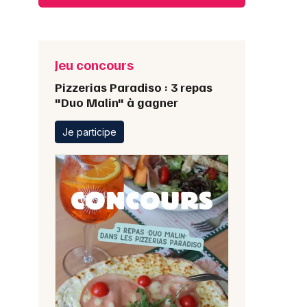
Jeu concours
Pizzerias Paradiso : 3 repas
"Duo Malin" à gagner
Je participe