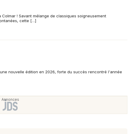
Spectacles
Mulhouse
Concerts
Montpellier
à Colmar ! Savant mélange de classiques soigneusement
pontanées, cette […]
Nantes
Sports
Nice
Soirées
Paris
Sorties famille
Strasbourg
une nouvelle édition en 2026, forte du succès rencontré l'année
Expos
Toulouse
Sorties & loisirs
Toutes les villes
Dîner spectacle dans le Haut-Rhin
Dîner spectacle en Alsace
Dîner spectacle dans le Grand Est