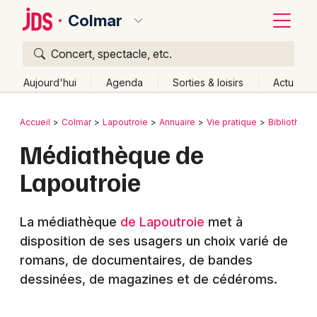
Colmar
Concert, spectacle, etc.
Quoi ?
Fermer
Aujourd'hui
Agenda
Sorties & loisirs
Actu
Où ?
Retour
Publier un événement
Accueil
Colmar
Lapoutroie
Annuaire
Vie pratique
Bibliothèq
Colmar et alentours
Haut-Rhin (68)
Alsace
Partout
Médiathèque de
Bordeaux
Près de moi
Changer de lieu
Lapoutroie
Colmar
Quand ?
Effacer les dates
Lille
Grands événements
Aujourd'hui
Demain
Ce week-end
Autre
La médiathèque
de Lapoutroie
met à
Lyon
disposition de ses usagers un choix varié de
Activité & Expérience
romans, de documentaires, de bandes
Marseille
Manifestations
dessinées, de magazines et de cédéroms.
Mulhouse
Foires & salons