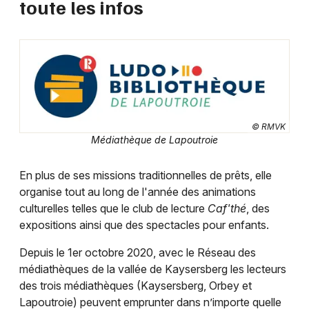
toute les infos
© RMVK
Choisir mes départements
Médiathèque de Lapoutroie
68 - Haut-Rhin
En plus de ses missions traditionnelles de prêts, elle
organise tout au long de l'année des animations
Mon email
culturelles telles que le club de lecture
Caf'thé
, des
expositions ainsi que des spectacles pour enfants.
Je m'abonne
Depuis le 1er octobre 2020, avec le Réseau des
médiathèques de la vallée de Kaysersberg les lecteurs
des trois médiathèques (Kaysersberg, Orbey et
Lapoutroie) peuvent emprunter dans n’importe quelle