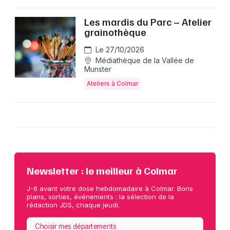
Les mardis du Parc – Atelier
grainothèque
Le 27/10/2026
Médiathèque de la Vallée de
Munster
Ateliers à Colmar
Newsletter : le meilleur à Colmar
J-6 avant votre dose hebdomadaire à Colmar. Bons
plans, sorties, événements : la sélection de la
rédaction JDS, chaque jeudi.
Choisir mes départements