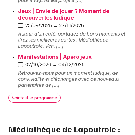
pour imaginer les projets […]
Bibliothèque et médiathèque dans le Grand Est
Jeux | Envie de jouer ? Moment de
découvertes ludique
25/09/2026 → 27/11/2026
Autour d’un café, partagez de bons moments et
tirez les meilleures cartes ! Médiathèque -
Jeux concours
Lapoutroie. Ven. […]
Manifestations | Apéro jeux
Newsletter des sorties
02/10/2026 → 04/12/2026
Artistes en tournée
Retrouvez-nous pour un moment ludique, de
convivialité et d’échanges avec de nouveaux
partenaires de […]
Actus à Colmar
Voir tout le programme
Magazine à Colmar
Actus tourisme & loisirs
Médiathèque de Lapoutroie :
Restaurants