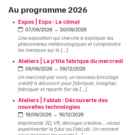
Montpellier
Au programme 2026
Spectacles
Nantes
Expos | Expo : Le climat
Concerts
Nice
07/09/2026 → 30/09/2026
Une exposition qui cherche à expliquer les
Paris
Sports
phénomènes météorologiques et comprendre
les menaces sur le […]
Strasbourg
Soirées
Ateliers | La p’tite fabrique du mercredi
Toulouse
09/09/2026 → 09/12/2026
Sorties famille
Toutes les villes
Un mercredi par mois, un nouveau bricolage
créatif à découvrir pour fabriquer, imaginer,
Expos
fabriquer et repartir fier de […]
Sorties & loisirs
Ateliers | Fablab : Découverte des
nouvelles technologies
Bibliothèque et médiathèque dans le Haut-Rhin
16/09/2026 → 16/12/2026
Imprimante 3D, VR, découpe créative… venez
Bibliothèque et médiathèque en Alsace
expérimenter le futur au FabLab. Un moment