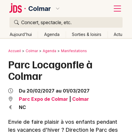
Colmar
Concert, spectacle, etc.
Quoi ?
Fermer
Aujourd'hui
Agenda
Sorties & loisirs
Actu
Où ?
Retour
Publier un événement
Accueil
Colmar
Agenda
Manifestations
Colmar et alentours
Haut-Rhin (68)
Alsace
Partout
Parc Locagonfle à
Bordeaux
Près de moi
Changer de lieu
Colmar
Colmar
Quand ?
Effacer les dates
Lille
Grands événements
Aujourd'hui
Demain
Ce week-end
Autre
Du 20/02/2027 au 01/03/2027
Lyon
Parc Expo de Colmar
|
Colmar
Activité & Expérience
NC
Marseille
Manifestations
Envie de faire plaisir à vos enfants pendant
Mulhouse
les vacances d'hiver ? Direction le Parc des
Foires & salons