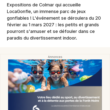
Montpellier
Expositions de Colmar qui accueille
Spectacles
LocaGonfle, un immense parc de jeux
Nantes
gonflables ! L'événement se déroulera du 20
Concerts
Nice
février au 1 mars 2027 : les petits et grands
pourront s'amuser et se défouler dans ce
Paris
Sports
paradis du divertissement indoor.
Strasbourg
Soirées
Toulouse
Sorties famille
Toutes les villes
Expos
Sorties & loisirs
Manifestations dans le Haut-Rhin
Manifestations en Alsace