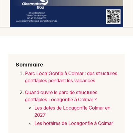
Manifestations dans le Grand Est
Jeux concours
Newsletter des sorties
Sommaire
Artistes en tournée
Parc Loca'Gonfle à Colmar : des structures
gonflables pendant les vacances
Actus à Colmar
Quand ouvre le parc de structures
gonflables Locagonfle à Colmar ?
Magazine à Colmar
Les dates de Locagonfle Colmar en
Actus tourisme & loisirs
2027
Les horaires de Locagonfle à Colmar
Restaurants