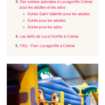
Des soirées spéciales à Locagonfle Colmar
pour les adultes et les ados
Soirée Saint-Valentin pour les adultes
Soirée pour les adultes
Soirée pour les ados
Les tarifs de Loca'Gonfle à Colmar
FAQ - Parc Locagonfle à Colmar
Choisir mes départements
68 - Haut-Rhin
Mon email
Je m'abonne